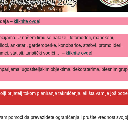
ađaja –
kliknite ovde
!
cijama. U našem timu se nalaze i fotomodeli, manekeni,
ci, anketari, garderoberke, konobarice, stafovi, promolideri,
mci, statisti, turistički vodiči … –
kliknite ovde
!
parijama, ugostiteljskim objektima, dekoraterima, plesnim gru
lji prijatelj tokom planiranja takmičenja, ali šta vam je još potr
vam pomoći da prevaziđete ograničenja i pružite vrednost svojo