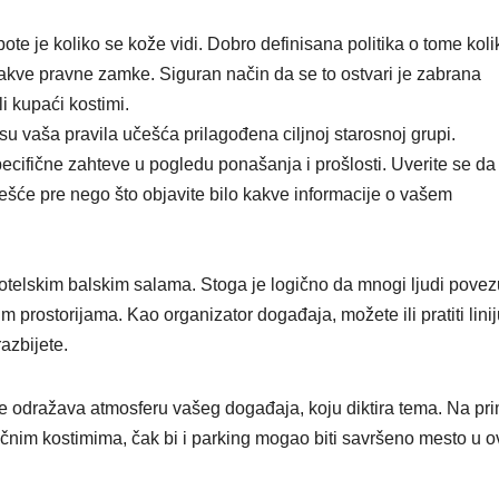
ote je koliko se kože vidi. Dobro definisana politika o tome koli
kakve pravne zamke. Siguran način da se to ostvari je zabrana
i kupaći kostimi.
su vaša pravila učešća prilagođena ciljnoj starosnoj grupi.
cifične zahteve u pogledu ponašanja i prošlosti. Uverite se da
ešće pre nego što objavite bilo kakve informacije o vašem
otelskim balskim salama. Stoga je logično da mnogi ljudi povez
prostorijama. Kao organizator događaja, možete ili pratiti liniju
razbijete.
e odražava atmosferu vašeg događaja, koju diktira tema. Na pri
ičnim kostimima, čak bi i parking mogao biti savršeno mesto u 