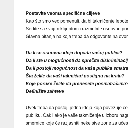
Postavite veoma specifične ciljeve
Kao što smo već pomenuli, da bi takmičenje lepote
Sedite sa svojim klijentom i razmotrite osnovne poru
Glavna pitanja na koja treba da odgovorite na ovo
Da li se osnovna ideja dopada vašoj publici?
Da li ste u mogućnosti da sprečite diskriminac
Da li postoji mogućnost da vaša publika smatr
Šta želite da vaši takmičari postignu na kraju?
Koje poruke želite da prenesete posmatračima
Definišite zahteve
Uvek treba da postoji jedna ideja koja povezuje ceo
publiku. Čak i ako je vaše takmičenje u izboru na
smernice koje će razjasniti neke sive zone za učes