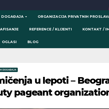
H DOGAĐAJA
ORGANIZACIJA PRIVATNIH PROSLA
AFISANJE
REFERENCE / KLIJENTI
KONTAKT / 
OGLASI
BLOG
IH DOGAĐAJA
ičenja u lepoti – Beogr
auty pageant organizatio