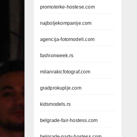
promoterke-hostese.com
najboljekompanije.com
agencija-fotomodeli.com
fashionweek.rs
milanrakicfotograf.com
gradprokuplje.com
kidsmodels.rs
belgrade-fair-hostess.com
belgrade-party-hostess.com