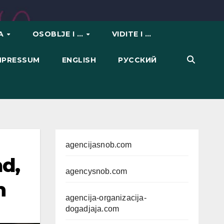
VA
OSOBLJE I …
VIDITE I …
IMPRESSUM
ENGLISH
РУССКИЙ
agencijasnob.com
ad,
agencysnob.com
n
agencija-organizacija-
dogadjaja.com