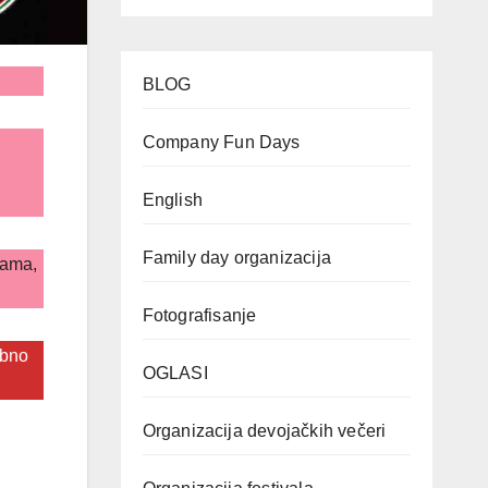
BLOG
Company Fun Days
English
Family day organizacija
pama,
Fotografisanje
ebno
OGLASI
Organizacija devojačkih večeri
j