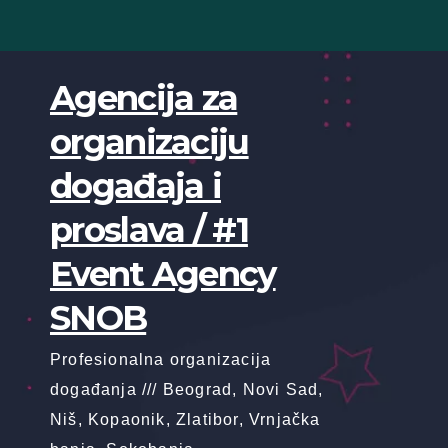
Skip
to
content
Agencija za
organizaciju
događaja i
proslava / #1
Event Agency
SNOB
Profesionalna organizacija
događanja /// Beograd, Novi Sad,
Niš, Kopaonik, Zlatibor, Vrnjačka