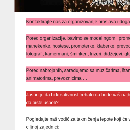
Kontaktirajte nas za organizovanje proslava i dog
Pored organizacije, bavimo se modelingom i promo
manekenke, hostese, promoterke, klaberke, prevodio
fotografi, kamermani, šminkeri, frizeri, didžejevi, glu
Pored nabrojanih, sarađujemo sa muzičarima, štam
animatorima, prevoznicima …
Jasno je da bi kreativnost trebalo da bude vaš najbo
da biste uspeli?
Pogledajte naš vodič za takmičenja lepote koji će 
ciljnoj zajednici: