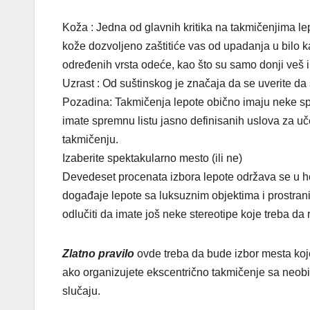
Koža : Jedna od glavnih kritika na takmičenjima lep
kože dozvoljeno zaštitiće vas od upadanja u bilo 
određenih vrsta odeće, kao što su samo donji veš il
Uzrast : Od suštinskog je značaja da se uverite da 
Pozadina: Takmičenja lepote obično imaju neke spe
imate spremnu listu jasno definisanih uslova za uč
takmičenju.
Izaberite spektakularno mesto (ili ne)
Devedeset procenata izbora lepote održava se u h
događaje lepote sa luksuznim objektima i prostranim 
odlučiti da imate još neke stereotipe koje treba da 
Zlatno pravilo
ovde treba da bude izbor mesta koj
ako organizujete ekscentrično takmičenje sa neob
slučaju.