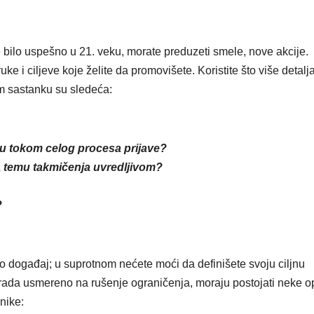
 bilo uspešno u 21. veku, morate preduzeti smele, nove akcije.
ke i ciljeve koje želite da promovišete. Koristite što više detalja
m sastanku su sledeća:
iju tokom celog procesa prijave?
a temu takmičenja uvredljivom?
?
 događaj; u suprotnom nećete moći da definišete svoju ciljnu
grada usmereno na rušenje ograničenja, moraju postojati neke o
nike: