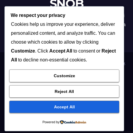
SNOB
We respect your privacy
Profesionalna organizacija događanja /// Beograd, Novi
Cookies help us improve your experience, deliver
Sad, Niš, Kopaonik, Zlatibor, Vrnjačka banja, Sokobanja
personalized content, and analyze traffic. You can
choose which cookies to allow by clicking
Customize
. Click
Accept All
to consent or
Reject
All
to decline non-essential cookies.
Proudly powered by WordPress
|
Theme: Max News by
Themeansar
.
Customize
Home
Organizacija poslovnih događaja
Organizacija privatnih proslava
Osoblje i …
Vidite i …
Reject All
Muzičari i dj-evi
Hostese
Fotografisanje
Accept All
REFERENCE / KLIJENTI
KONTAKT / IMPRESSUM
English
Powered by
Русский
Foto Studio
EXPO 2027
Vesti
OGLASI
BLOG