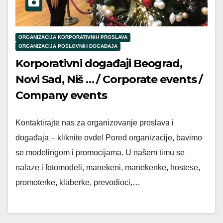
ORGANIZACIJA KORPORATIVNIH PROSLAVA
ORGANIZACIJA POSLOVNIH DOGAĐAJA
Korporativni događaji Beograd,
Novi Sad, Niš … / Corporate events /
Company events
Kontaktirajte nas za organizovanje proslava i
događaja – kliknite ovde! Pored organizacije, bavimo
se modelingom i promocijama. U našem timu se
nalaze i fotomodeli, manekeni, manekenke, hostese,
promoterke, klaberke, prevodioci,…