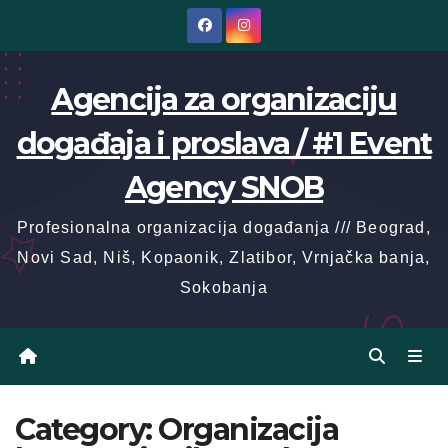
Skip
to
content
Agencija za organizaciju
događaja i proslava / #1 Event
Agency SNOB
Profesionalna organizacija događanja /// Beograd,
Novi Sad, Niš, Kopaonik, Zlatibor, Vrnjačka banja,
Sokobanja
Category:
Organizacija