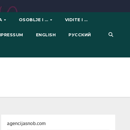
VA
OSOBLJE I …
VIDITE I …
IMPRESSUM
ENGLISH
РУССКИЙ
agencijasnob.com