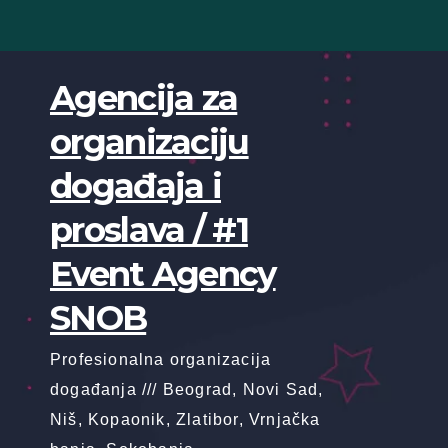
Skip
to
content
Agencija za
organizaciju
događaja i
proslava / #1
Event Agency
SNOB
Profesionalna organizacija
događanja /// Beograd, Novi Sad,
Niš, Kopaonik, Zlatibor, Vrnjačka