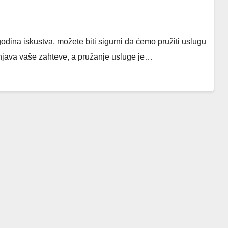
na iskustva, možete biti sigurni da ćemo pružiti uslugu
java vaše zahteve, a pružanje usluge je…