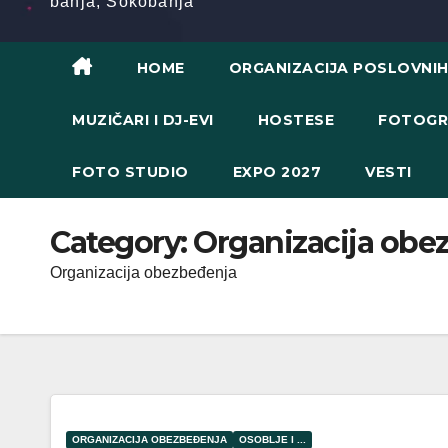
banja, Sokobanja
HOME
ORGANIZACIJA POSLOVNI
MUZIČARI I DJ-EVI
HOSTESE
FOTOGR
FOTO STUDIO
EXPO 2027
VESTI
Category:
Organizacija obe
Organizacija obezbeđenja
ORGANIZACIJA OBEZBEĐENJA
OSOBLJE I ...