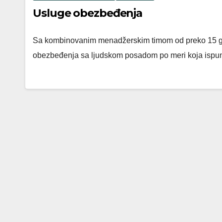
Usluge obezbeđenja
Sa kombinovanim menadžerskim timom od preko 15 godi
obezbeđenja sa ljudskom posadom po meri koja ispun