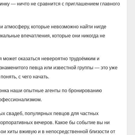
инку — ничто не сравнится с приглашением главного
 и атмосферу, которые невозможно найти нигде
икальные впечатления, которые они никогда не
 может оказаться невероятно трудоёмким и
знаменитого певца или известной группы — это уже
понять, с чего начать.
вонка наши опытные агенты по бронированию
профессионализмом.
ых свадеб, популярных певцов для частных
корпоративных вечеров. Какое бы событие вы ни
ои хиты вживую и в непосредственной близости от