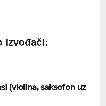
o izvođači:
i (violina, saksofon uz