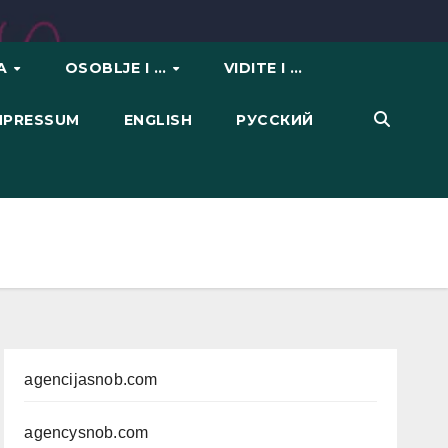
VA
OSOBLJE I …
VIDITE I …
IMPRESSUM
ENGLISH
РУССКИЙ
agencijasnob.com
agencysnob.com