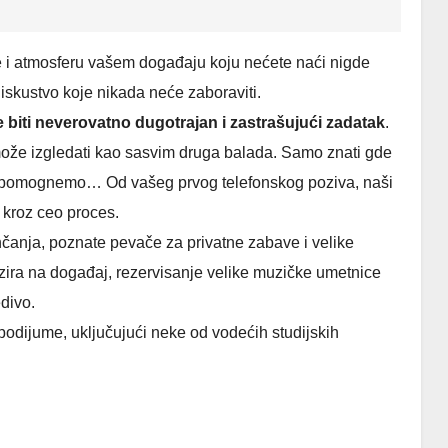
e i atmosferu vašem događaju koju nećete naći nigde
iskustvo koje nikada neće zaboraviti.
 biti neverovatno dugotrajan i zastrašujući zadatak
.
ože izgledati kao sasvim druga balada. Samo znati gde
m pomognemo… Od vašeg prvog telefonskog poziva, naši
i kroz ceo proces.
anja, poznate pevače za privatne zabave i velike
ira na događaj, rezervisanje velike muzičke umetnice
edivo.
dijume, uključujući neke od vodećih studijskih