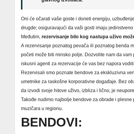
Oni će očarati vaše goste i doneti energiju, uzbuđenj
drugde; osiguravajući da vaši gosti imaju jedinstveno 
Međutim,
rezervisanje bilo kog nastupa uživo može
A rezervisanje poznatog pevača ili poznatog benda m
početi može biti minsko polje. Dozvolite nam da va
iskusni agenti za rezervacije će vas bez napora vodit
Rezervisali smo poznate bendove za ekskluzivna venč
umetnike za raskošne korporativne događaje. Bez obz
da izvodi svoje hitove uživo, izbliza i lično, je neupor
Takođe nudimo najbolje bendove za obrade i plesne po
muzičara u regionu.
BENDOVI: