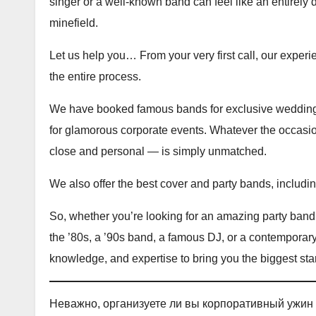
singer or a well-known band can feel like an entirely 
minefield.
Let us help you… From your very first call, our experi
the entire process.
We have booked famous bands for exclusive weddings, 
for glamorous corporate events. Whatever the occasion,
close and personal — is simply unmatched.
We also offer the best cover and party bands, includi
So, whether you’re looking for an amazing party band, a
the ’80s, a ’90s band, a famous DJ, or a contemporary
knowledge, and expertise to bring you the biggest sta
Неважно, организуете ли вы корпоративный ужин 