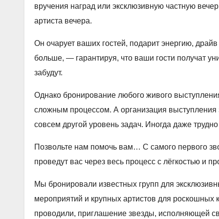
вручения наград или эксклюзивную частную вечер
артиста вечера.
Он очарует ваших гостей, подарит энергию, драйв
больше, — гарантируя, что ваши гости получат ун
забудут.
Однако бронирование любого живого выступления
сложным процессом. А организация выступления 
совсем другой уровень задач. Иногда даже трудно 
Позвольте нам помочь вам… С самого первого з
проведут вас через весь процесс с лёгкостью и 
Мы бронировали известных групп для эксклюзивн
мероприятий и крупных артистов для роскошных 
проводили, приглашение звезды, исполняющей св