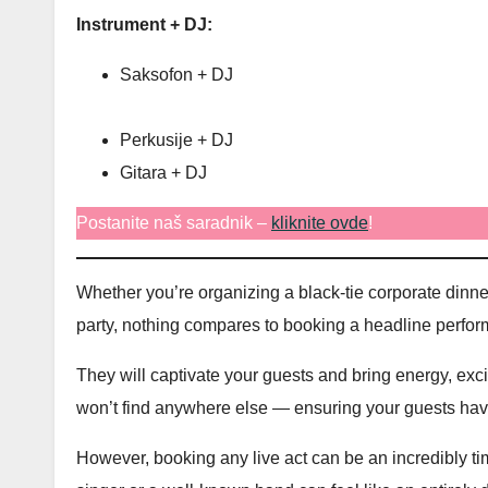
Instrument + DJ:
Saksofon + DJ
Električna violina + DJ
Perkusije + DJ
Gitara + DJ
Postanite naš saradnik –
kliknite ovde
!
Whether you’re organizing a black-tie corporate dinne
party, nothing compares to booking a headline perfor
They will captivate your guests and bring energy, exc
won’t find anywhere else — ensuring your guests have 
However, booking any live act can be an incredibly 