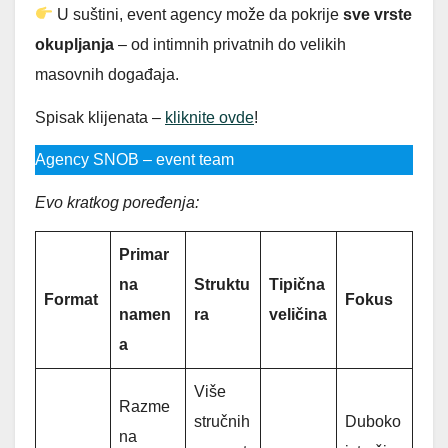
U suštini, event agency može da pokrije
sve vrste
okupljanja
– od intimnih privatnih do velikih
masovnih događaja.
Spisak klijenata –
kliknite ovde
!
Agency SNOB – event team
Evo kratkog poređenja:
Primar
na
Struktu
Tipična
Format
Fokus
namen
ra
veličina
a
Više
Razme
stručnih
Duboko
na