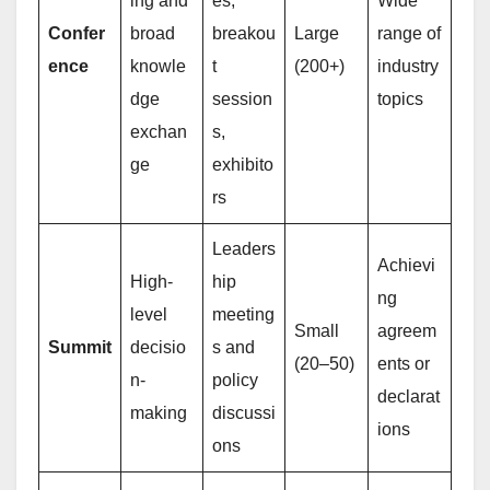
ing and
es,
Wide
Confer
broad
breakou
Large
range of
ence
knowle
t
(200+)
industry
dge
session
topics
exchan
s,
ge
exhibito
rs
Leaders
Achievi
High-
hip
ng
level
meeting
Small
agreem
Summit
decisio
s and
(20–50)
ents or
n-
policy
declarat
making
discussi
ions
ons