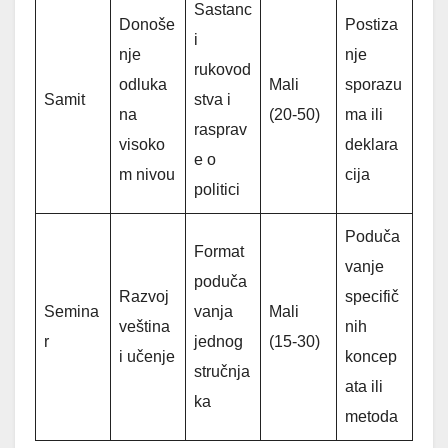
Sastanc
Donoše
Postiza
i
nje
nje
rukovod
odluka
Mali
sporazu
Samit
stva i
na
(20-50)
ma ili
rasprav
visoko
deklara
e o
m nivou
cija
politici
Poduča
Format
vanje
poduča
Razvoj
specifič
Semina
vanja
Mali
veština
nih
r
jednog
(15-30)
i učenje
koncep
stručnja
ata ili
ka
metoda