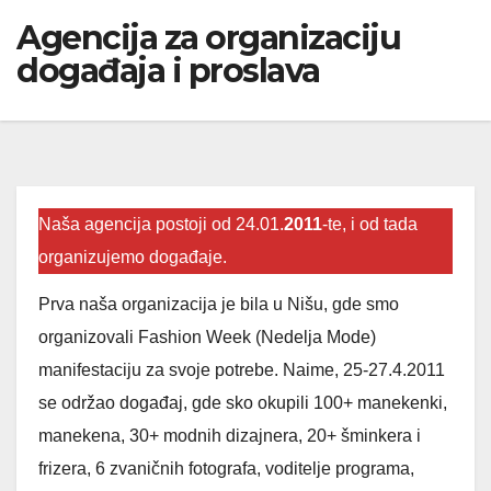
Agencija za organizaciju
događaja i proslava
Naša agencija postoji od 24.01.
2011
-te, i od tada
organizujemo događaje.
Prva naša organizacija je bila u Nišu, gde smo
organizovali Fashion Week (Nedelja Mode)
manifestaciju za svoje potrebe. Naime, 25-27.4.2011
se održao događaj, gde sko okupili 100+ manekenki,
manekena, 30+ modnih dizajnera, 20+ šminkera i
frizera, 6 zvaničnih fotografa, voditelje programa,