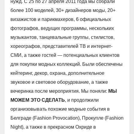
нужд. С 25 по 27 апреля 2011 года мы собрали
более 100 моделей, 30+ дизайнеров моды, 20+
визажистов и парикмахеров, 6 официальных
фотографов, ведущих программы, нескольких
музыкантов, танцевальные группы, стилистов,
хореографов, представителей ТВ и интернет-
СМИ, а также гостей — потенциальных клиентов
для покупки модных коллекций. Были обеспечены
кейтеринг, декор, охрана, дополнительное
звуковое и световое оборудование, а также
вечеринка после мероприятия. Мы поняли:
МЫ
МОЖЕМ ЭТО СДЕЛАТЬ
, и продолжили
организовывать похожие модные события в
Белграде (Fashion Provocation), Прокупле (Fashion
Night), а также в прекрасном Охриде в