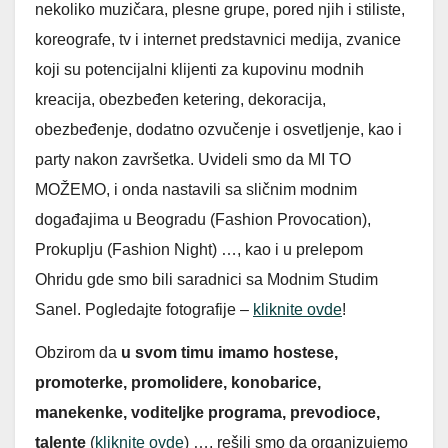
nekoliko muzičara, plesne grupe, pored njih i stiliste,
koreografe, tv i internet predstavnici medija, zvanice
koji su potencijalni klijenti za kupovinu modnih
kreacija, obezbeđen ketering, dekoracija,
obezbeđenje, dodatno ozvučenje i osvetljenje, kao i
party nakon završetka. Uvideli smo da MI TO
MOŽEMO, i onda nastavili sa sličnim modnim
događajima u Beogradu (Fashion Provocation),
Prokuplju (Fashion Night) …, kao i u prelepom
Ohridu gde smo bili saradnici sa Modnim Studim
Sanel. Pogledajte fotografije –
kliknite ovde
!
Obzirom da
u svom timu imamo hostese,
promoterke, promolidere, konobarice,
manekenke, voditeljke programa, prevodioce,
talente
(
kliknite ovde
) …, rešili smo da organizujemo