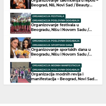
Organizovanje takmičenja u lepoti –
Beograd, Niš, Novi Sad / Beauty
pageant organization
ORGANIZACIJA FESTIVALA
ORGANIZACIJA POSLOVNIH DOGAĐAJA
Organizovanje festivala u
Beogradu, Nišu i Novom Sadu /
Festival event organization
ORGANIZACIJA POSLOVNIH DOGAĐAJA
ORGANIZACIJA SPORTSKIH DANA
Organizovanje sportskih dana u
Beogradu, Nišu i Novom Sadu /
Organizing corporate/team sports
days
ORGANIZACIJA MODNIH MANIFESTACIJA
ORGANIZACIJA POSLOVNIH DOGAĐAJA
Organizacija modnih revija i
manifestacija – Beograd, Novi Sad,
Niš / Fashion event planning and
management