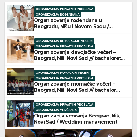
ORGANIZACIJA PRIVATNIH PROSLAVA
ORGANIZACIJA ROĐENDANA
Organizovanje rođendana u
Beogradu, Nišu i Novom Sadu /
Birthday Party
ORGANIZACIJA DEVOJAČKIH VEČERI
ORGANIZACIJA PRIVATNIH PROSLAVA
Organizovanje devojačke večeri –
Beograd, Niš, Novi Sad /// bachelorette
party
ORGANIZACIJA MOMAČKIH VEČERI
ORGANIZACIJA PRIVATNIH PROSLAVA
Organizovanje momačke večeri –
Beograd, Niš, Novi Sad /// bachelor
party
ORGANIZACIJA PRIVATNIH PROSLAVA
ORGANIZACIJA VENČANJA
Organizacija venčanja Beograd, Niš,
Novi Sad / Wedding management