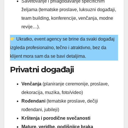
Savetovanje i prilagođavanje specifičnim
željama (tematske proslave, luksuzni događaji,
team building, konferencije, venčanja, modne
revije…).
Ukratko, event agency se brine da svaki događaj
izgleda profesionalno, tečno i atraktivno, bez da
klijent mora sam da se bavi detaljima.
Privatni događaji
Venčanja
(planiranje ceremonije, proslave,
dekoracija, muzika, foto/video)
Rođendani
(tematske proslave, dečiji
rođendani, jubileji)
Krštenja i porodične svečanosti
Mature, veridbe, godišnjice braka