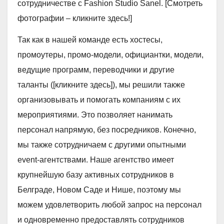
сотрудничестве с Fashion Studio Sanel. [Смотреть
фотографии – кликните здесь!]
Так как в нашей команде есть хостесы,
промоутеры, промо-модели, официантки, модели,
ведущие программ, переводчики и другие
таланты ([кликните здесь]), мы решили также
организовывать и помогать компаниям с их
мероприятиями. Это позволяет нанимать
персонал напрямую, без посредников. Конечно,
мы также сотрудничаем с другими опытными
event-агентствами. Наше агентство имеет
крупнейшую базу активных сотрудников в
Белграде, Новом Саде и Нише, поэтому мы
можем удовлетворить любой запрос на персонал
и одновременно предоставлять сотрудников