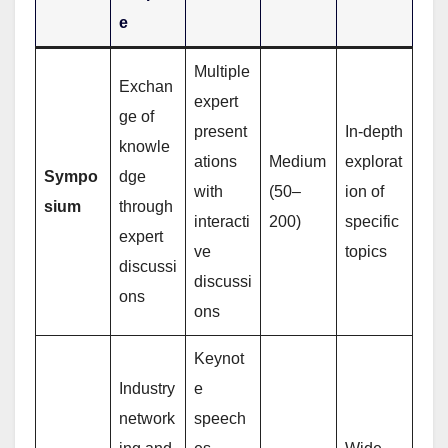
e
Multiple
Exchan
expert
ge of
present
In-depth
knowle
ations
Medium
explorat
Sympo
dge
with
(50–
ion of
sium
through
interacti
200)
specific
expert
ve
topics
discussi
discussi
ons
ons
Keynot
Industry
e
network
speech