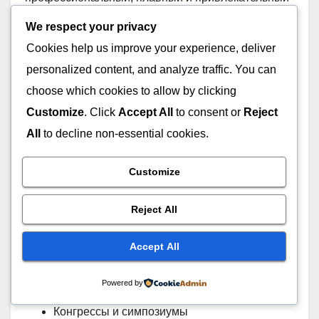
вид любого мероприятия, без необходимости
We respect your privacy
клиенту самостоятельно заниматься деталями.
Cookies help us improve your experience, deliver
personalized content, and analyze traffic. You can
Частные мероприятия
choose which cookies to allow by clicking
Свадьбы (планирование церемонии,
Customize
. Click
Accept All
to consent or
Reject
торжества, декорации, музыка, фото/видео)
All
to decline non-essential cookies.
Дни рождения (тематические праздники,
детские дни рождения, юбилеи)
Customize
Крещения и семейные торжества
Выпускные, помолвки, годовщины брака
Reject All
Частные вечеринки и роскошные праздники
Accept All
Бизнес / корпоративные мероприятия
Powered by
Конференции и семинары
Конгрессы и симпозиумы