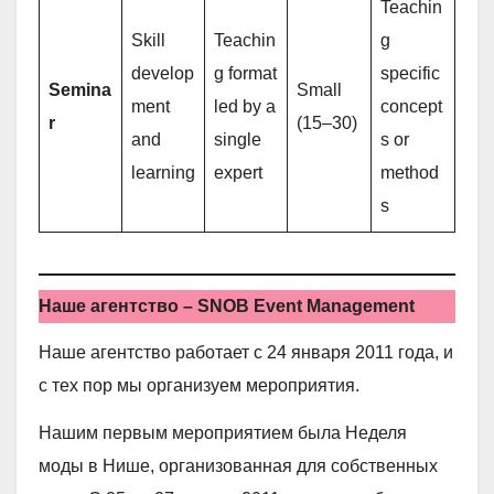
Teachin
Skill
Teachin
g
develop
g format
specific
Semina
Small
ment
led by a
concept
r
(15–30)
and
single
s or
learning
expert
method
s
Наше агентство – SNOB Event Management
Наше агентство работает с 24 января 2011 года, и
с тех пор мы организуем мероприятия.
Нашим первым мероприятием была Неделя
моды в Нише, организованная для собственных