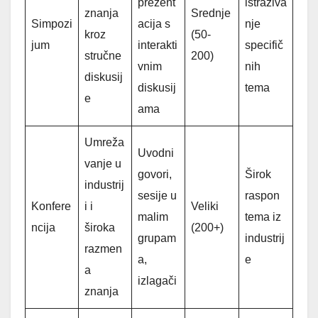
prezent
istraživa
znanja
Srednje
Simpozi
acija s
nje
kroz
(50-
jum
interakti
specifič
stručne
200)
vnim
nih
diskusij
diskusij
tema
e
ama
Umreža
Uvodni
vanje u
govori,
Širok
industrij
sesije u
raspon
Konfere
i i
Veliki
malim
tema iz
ncija
široka
(200+)
grupam
industrij
razmen
a,
e
a
izlagači
znanja