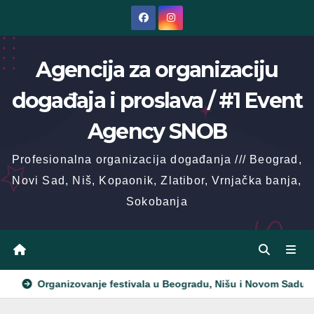
Skip
to
content
Agencija za organizaciju
događaja i proslava / #1 Event
Agency SNOB
Profesionalna organizacija događanja /// Beograd,
Novi Sad, Niš, Kopaonik, Zlatibor, Vrnjačka banja,
Sokobanja
zovanje festivala u Beogradu, Nišu i Novom Sadu / Festival event