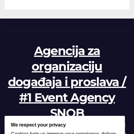
Agencija za
organizaciju
događaja i proslava /
#1 Event Agency
SNOB
We respect your privacy
Profesionalna organizacija događanja /// Beograd, Novi
Cookies help us improve your experience, deliver