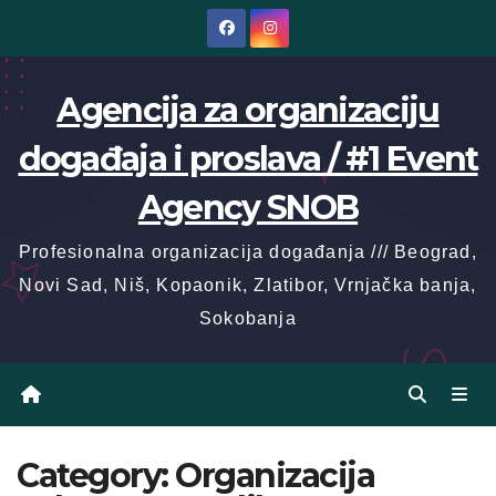
Skip
to
content
Agencija za organizaciju
događaja i proslava / #1 Event
Agency SNOB
Profesionalna organizacija događanja /// Beograd,
Novi Sad, Niš, Kopaonik, Zlatibor, Vrnjačka banja,
Sokobanja
Category:
Organizacija