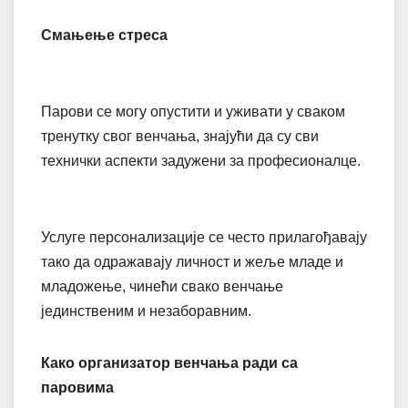
Смањење стреса
Парови се могу опустити и уживати у сваком
тренутку свог венчања, знајући да су сви
технички аспекти задужени за професионалце.
Услуге персонализације се често прилагођавају
тако да одражавају личност и жеље младе и
младожење, чинећи свако венчање
јединственим и незаборавним.
Како организатор венчања ради са
паровима