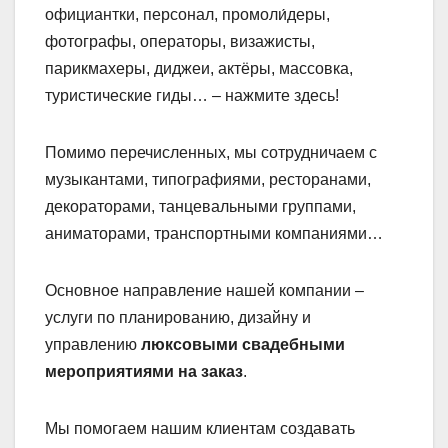
официантки, персонал, промоли́деры,
фотографы, операторы, визажисты,
парикмахеры, диджеи, актёры, массовка,
туристические гиды… – нажмите здесь!
Помимо перечисленных, мы сотрудничаем с
музыкантами, типографиями, ресторанами,
декораторами, танцевальными группами,
аниматорами, транспортными компаниями…
Основное направление нашей компании –
услуги по планированию, дизайну и
управлению
люксовыми свадебными
мероприятиями на заказ
.
Мы помогаем нашим клиентам создавать