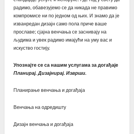
радимо, обавезујемо се да никада не правимо
компромисе ни по једном од њих. И знамо да је
изванредан дизајн само пола приче ваше
прославе; сјајна венчања се заснивају на
људима и увек радимо имајући на уму вас и
искуство гостију.
Упознајте се са нашим услугама за догађаје
Планирај. Дизајнирај. Изврши.
Планирање венчања и догађаја
Венчања на одредишту
Дизајн венчања и догађаја