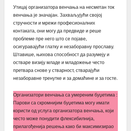
Утицај организатора венчања на несметан ток
венчања је значајан. Захваљујући својој
стручности и мрежи професионалних
контаката, они могу да предвиде и реше
проблеме пре него што се појаве,
осигуравајући глатку и незаборавну прославу.
Штавише, њихова способност да разумеју и
остваре визију младе и младожење често
претвара снове у стварност, стварајући
незаборавне тренутке и за домаћине и за госте.
Организатори венчања са умереним буџетима :
Парови са скромнијим буџетима могу имати
користи од услуга организатора венчања, који
често може понудити флексибилнија,
прилагођенија решења како би максимизирао