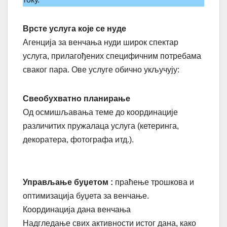
Врсте услуга које се нуде
Агенцијa за венчања нуди широк спектар
услуга, прилагођених специфичним потребама
сваког пара. Ове услуге обично укључују:
Свеобухватно планирање
Од осмишљавања теме до координације
различитих пружалаца услуга (кетеринга,
декоратера, фотографа итд.).
Управљање буџетом :
праћење трошкова и
оптимизација буџета за венчање.
Координација дана венчања
Надгледање свих активности истог дана, како