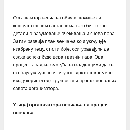
Организатор венчања обично почиње са
консултативним састанцима како би стекао
детаљно разумевање очекивања и снова пара.
Затим развија план венчања који укључује
изабрану тему, стил и боје, осигуравајући да
сваки аспект буде веран визији пара. Овај
процес сарадње омогућава младенцима да се
осећају укључено и сигурно, док истовремено
имају користи од стручности и професионалних
савета организатора.
Утицај организатора венчања на процес
венчања