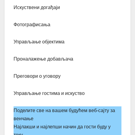
Искуствени догађаји
Фотографисања
Управљање објектима
Проналажење добављача
Преговори о уговору
Управљање гостима и искуство
Поделите све на вашем будућем веб-сајту за
венчањe
Најлакши и најлепши начин да гости буду у
току.