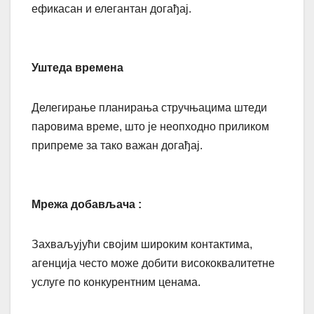
ефикасан и елегантан догађај.
Уштеда времена
Делегирање планирања стручњацима штеди
паровима време, што је неопходно приликом
припреме за тако важан догађај.
Мрежа добављача :
Захваљујући својим широким контактима,
агенција често може добити висококвалитетне
услуге по конкурентним ценама.