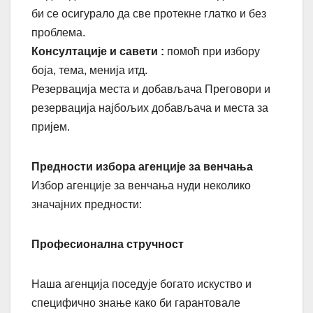
би се осигурало да све протекне глатко и без
проблема.
Консултације и савети :
помоћ при избору
боја, тема, менија итд.
Резервација места и добављача Преговори и
резервација најбољих добављача и места за
пријем.
Предности избора агенције за венчања
Избор агенције за венчања нуди неколико
значајних предности:
Професионална стручност
Наша агенција поседује богато искуство и
специфично знање како би гарантовале