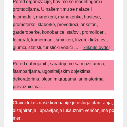
Pored organizacije, bavimo se modelingom i
promocijama. U našem timu se nalaze i
fotomodeli, manekeni, manekenke, hostese,
promoterke, klaberke, prevodioci, anketari,
garderoberke, konobarice, stafovi, promolideri,
fotografi, kamermani, šminkeri, frizeri, didžejevi,
glumci, statisti, turistički vodiči … –
kliknite ovde
!
Pored nabrojanih, sarađujemo sa muzičarima,
štamparijama, ugostiteljskim objektima,
dekoraterima, plesnim grupama, animatorima,
prevoznicima …
Glavni fokus naše kompanije je usluga planiranja,
dizajniranja i upravljanja luksuznim venčanjima po
meri.