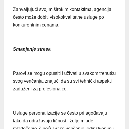
Zahvaljujući svojim širokim kontaktima, agencija
često može dobiti visokokvalitetne usluge po
konkurentnim cenama.
Smanjenje stresa
Parovi se mogu opustiti i uživati u svakom trenutku
svog venčanja, znajući da su svi tehnički aspekti
zaduženi za profesionalce.
Usluge personalizacije se često prilagođavaju
tako da odražavaju ličnost i želje mlade i
mladoženje, čineći svako venčanje jedinstvenim i