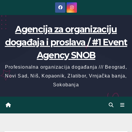
Skip
to
content
Agencija za organizaciju
događaja i proslava / #1 Event
Agency SNOB
Profesionalna organizacija događanja /// Beograd,
Novi Sad, Niš, Kopaonik, Zlatibor, Vrnjačka banja,
Sokobanja