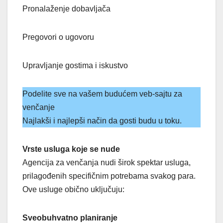
Pronalaženje dobavljača
Pregovori o ugovoru
Upravljanje gostima i iskustvo
Podelite sve na vašem budućem veb-sajtu za
venčanje
Najlakši i najlepši način da gosti budu u toku.
Vrste usluga koje se nude
Agencija za venčanja nudi širok spektar usluga,
prilagođenih specifičnim potrebama svakog para.
Ove usluge obično uključuju:
Sveobuhvatno planiranje