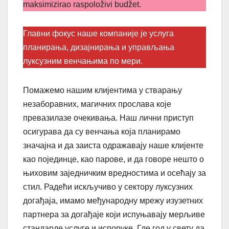
maksimizirao raspoloživi budžet.
Главни фокус наше компаније је услуга
планирања, дизајнирања и управљања
луксузним венчањима по мери.
Помажемо нашим клијентима у стварању
незаборавних, магичних прослава које
превазилазе очекивања. Наш лични приступ
осигурава да су венчања која планирамо
значајна и да заиста одражавају наше клијенте
као појединце, као парове, и да говоре нешто о
њиховим заједничким вредностима и осећају за
стил. Радећи искључиво у сектору луксузних
догађаја, имамо међународну мрежу изузетних
партнера за догађаје који испуњавају мерљиве
стандарде услуге и испоруке. Где год у свету да