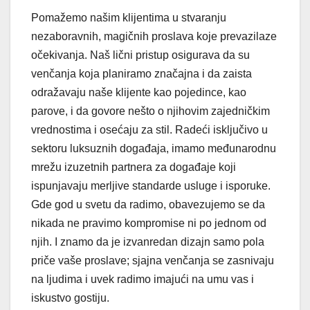
Pomažemo našim klijentima u stvaranju
nezaboravnih, magičnih proslava koje prevazilaze
očekivanja. Naš lični pristup osigurava da su
venčanja koja planiramo značajna i da zaista
odražavaju naše klijente kao pojedince, kao
parove, i da govore nešto o njihovim zajedničkim
vrednostima i osećaju za stil. Radeći isključivo u
sektoru luksuznih događaja, imamo međunarodnu
mrežu izuzetnih partnera za događaje koji
ispunjavaju merljive standarde usluge i isporuke.
Gde god u svetu da radimo, obavezujemo se da
nikada ne pravimo kompromise ni po jednom od
njih. I znamo da je izvanredan dizajn samo pola
priče vaše proslave; sjajna venčanja se zasnivaju
na ljudima i uvek radimo imajući na umu vas i
iskustvo gostiju.