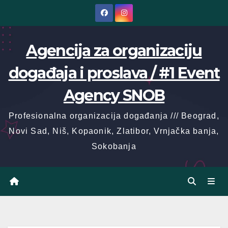
Skip
to
content
Agencija za organizaciju
događaja i proslava / #1 Event
Agency SNOB
Profesionalna organizacija događanja /// Beograd,
Novi Sad, Niš, Kopaonik, Zlatibor, Vrnjačka banja,
Sokobanja