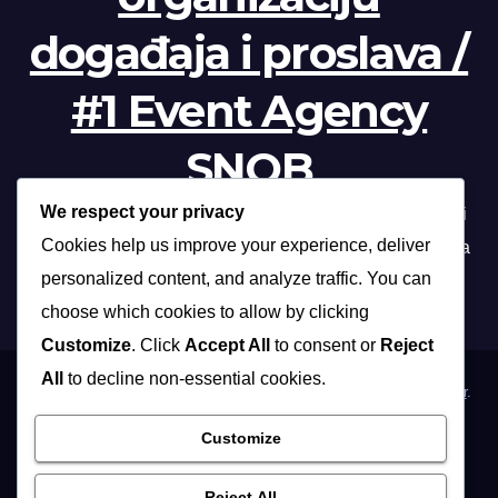
događaja i proslava /
#1 Event Agency
SNOB
We respect your privacy
Profesionalna organizacija događanja /// Beograd, Novi
Cookies help us improve your experience, deliver
Sad, Niš, Kopaonik, Zlatibor, Vrnjačka banja, Sokobanja
personalized content, and analyze traffic. You can
choose which cookies to allow by clicking
Customize
. Click
Accept All
to consent or
Reject
All
to decline non-essential cookies.
Proudly powered by WordPress
|
Theme: Max News by
Themeansar
.
Customize
Home
Organizacija poslovnih događaja
Organizacija privatnih proslava
Osoblje i …
Vidite i …
Reject All