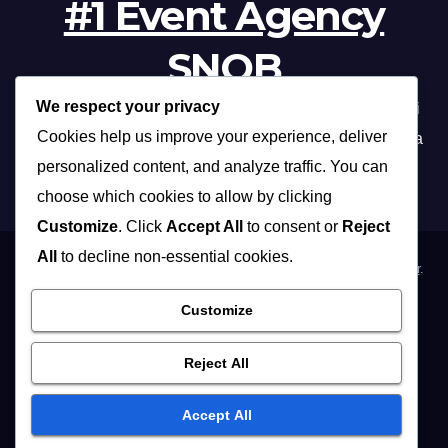
#1 Event Agency
SNOB
We respect your privacy
Profesionalna organizacija događanja /// Beograd, Novi
Cookies help us improve your experience, deliver
Sad, Niš, Kopaonik, Zlatibor, Vrnjačka banja, Sokobanja
personalized content, and analyze traffic. You can
choose which cookies to allow by clicking
Customize
. Click
Accept All
to consent or
Reject
All
to decline non-essential cookies.
Proudly powered by WordPress
|
Theme: Max News by
Themeansar
.
Customize
Home
Organizacija poslovnih događaja
Organizacija privatnih proslava
Osoblje i …
Vidite i …
Reject All
Muzičari i dj-evi
Hostese
Fotografisanje
Accept All
REFERENCE / KLIJENTI
KONTAKT / IMPRESSUM
English