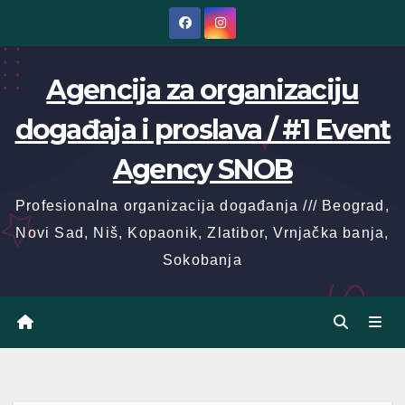
Skip
to
content
Agencija za organizaciju
događaja i proslava / #1 Event
Agency SNOB
Profesionalna organizacija događanja /// Beograd,
Novi Sad, Niš, Kopaonik, Zlatibor, Vrnjačka banja,
Sokobanja