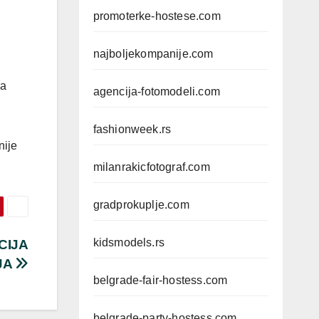
promoterke-hostese.com
najboljekompanije.com
ra
agencija-fotomodeli.com
fashionweek.rs
nije
milanrakicfotograf.com
gradprokuplje.com
kidsmodels.rs
CIJA
JA
belgrade-fair-hostess.com
belgrade-party-hostess.com