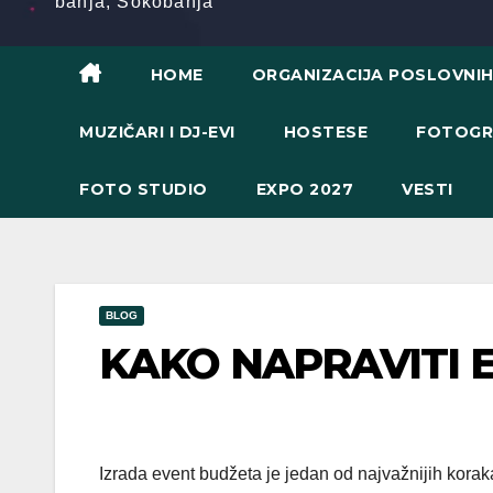
banja, Sokobanja
HOME
ORGANIZACIJA POSLOVNI
MUZIČARI I DJ-EVI
HOSTESE
FOTOGR
FOTO STUDIO
EXPO 2027
VESTI
BLOG
KAKO NAPRAVITI 
Izrada event budžeta je jedan od najvažnijih koraka