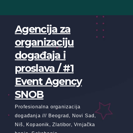
Skip
to
content
Agencija za
organizaciju
događaja i
proslava / #1
Event Agency
SNOB
Profesionalna organizacija
događanja /// Beograd, Novi Sad,
Niš, Kopaonik, Zlatibor, Vrnjačka