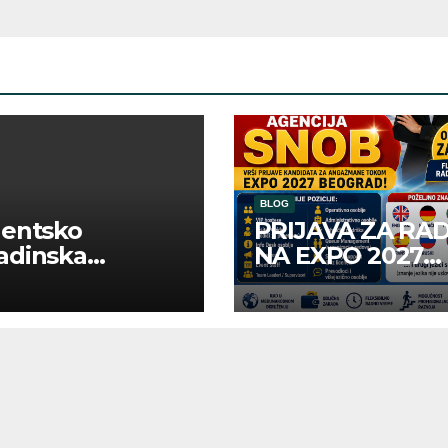
BLOG
dentsko
PRIJAVA ZA RA
adinska
NA EXPO 2027
uga “Najbolje
BELGRADE
panije“