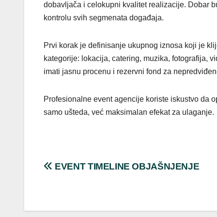
dobavljača i celokupni kvalitet realizacije. Dobar 
kontrolu svih segmenata događaja.
Prvi korak je definisanje ukupnog iznosa koji je kl
kategorije: lokacija, catering, muzika, fotografija
imati jasnu procenu i rezervni fond za nepredviđen
Profesionalne event agencije koriste iskustvo da op
samo ušteda, već maksimalan efekat za ulaganje.
Post
EVENT TIMELINE OBJAŠNJENJE
navigation