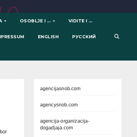
VA
OSOBLJE I …
VIDITE I …
IMPRESSUM
ENGLISH
РУССКИЙ
agencijasnob.com
agencysnob.com
agencija-organizacija-
dogadjaja.com
zbor