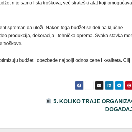
budžet nije samo lista troškova, već strateški alat koji omogućava
ijent spreman da uloži. Nakon toga budžet se deli na ključne
, video produkcija, dekoracija i tehnička oprema. Svaka stavka mo
e troškove.
timizuju budžet i obezbede najbolji odnos cene i kvaliteta. Cilj 
5. KOLIKO TRAJE ORGANIZA
DOGAĐA