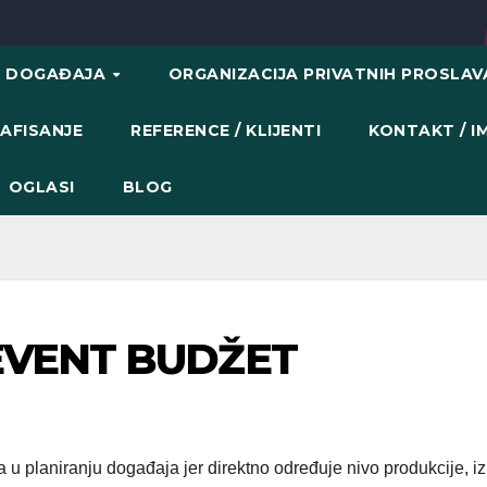
H DOGAĐAJA
ORGANIZACIJA PRIVATNIH PROSLA
AFISANJE
REFERENCE / KLIJENTI
KONTAKT / 
OGLASI
BLOG
EVENT BUDŽET
 u planiranju događaja jer direktno određuje nivo produkcije, i