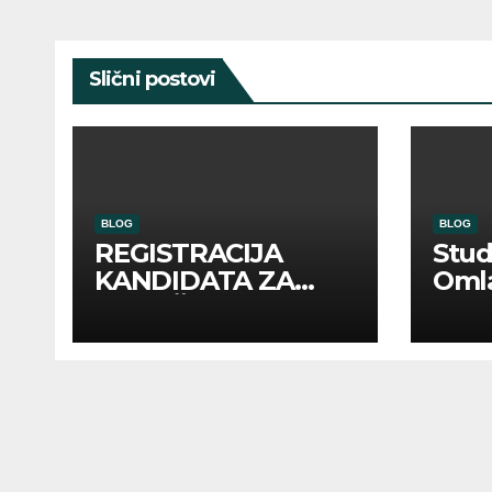
Slični postovi
BLOG
BLOG
REGISTRACIJA
Stu
KANDIDATA ZA
Oml
ANGAŽMAN NA
Zadr
INOSTRANIM
Kom
PAVILJONIMA