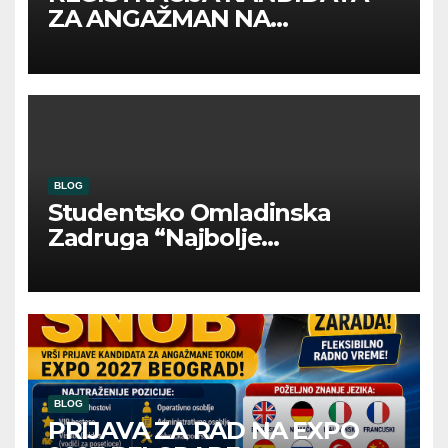
ZA ANGAŽMAN NA
INOSTRANIM PAVILJONIMA
BLOG
Studentsko Omladinska
Zadruga “Najbolje
Kompanije“
BLOG
PRIJAVA ZA RAD NA EXPO