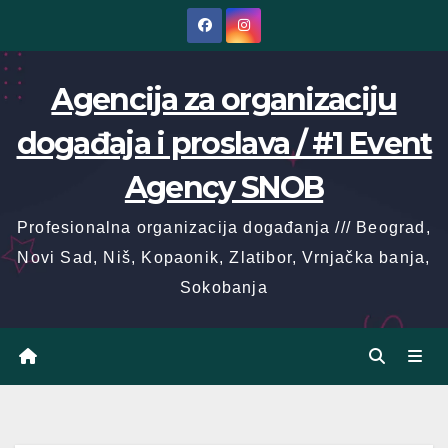
Skip
to
content
Agencija za organizaciju
događaja i proslava / #1 Event
Agency SNOB
Profesionalna organizacija događanja /// Beograd,
Novi Sad, Niš, Kopaonik, Zlatibor, Vrnjačka banja,
Sokobanja