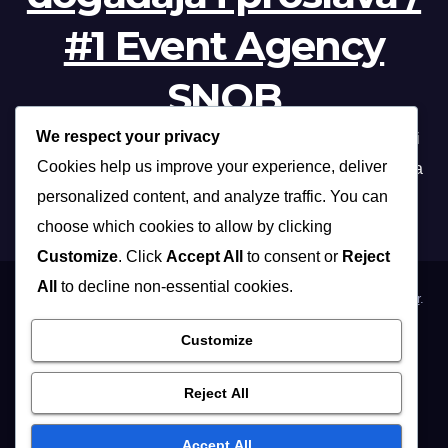
#1 Event Agency
SNOB
We respect your privacy
Profesionalna organizacija događanja /// Beograd, Novi
Cookies help us improve your experience, deliver
Sad, Niš, Kopaonik, Zlatibor, Vrnjačka banja, Sokobanja
personalized content, and analyze traffic. You can
choose which cookies to allow by clicking
Customize
. Click
Accept All
to consent or
Reject
All
to decline non-essential cookies.
Proudly powered by WordPress
|
Theme: Max News by
Themeansar
.
Customize
Home
Organizacija poslovnih događaja
Organizacija privatnih proslava
Osoblje i …
Vidite i …
Reject All
Muzičari i dj-evi
Hostese
Fotografisanje
Accept All