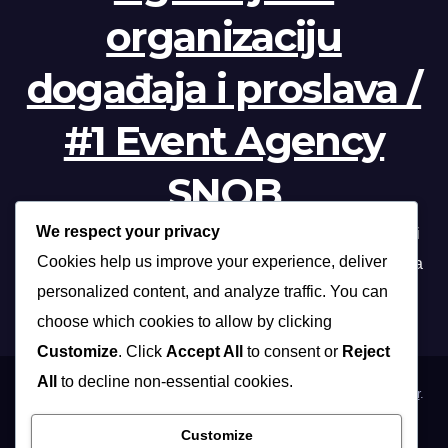
organizaciju
događaja i proslava /
#1 Event Agency
SNOB
We respect your privacy
Profesionalna organizacija događanja /// Beograd, Novi
Cookies help us improve your experience, deliver
Sad, Niš, Kopaonik, Zlatibor, Vrnjačka banja, Sokobanja
personalized content, and analyze traffic. You can
choose which cookies to allow by clicking
Customize
. Click
Accept All
to consent or
Reject
All
to decline non-essential cookies.
Proudly powered by WordPress
|
Theme: Max News by
Themeansar
.
Customize
Home
Organizacija poslovnih događaja