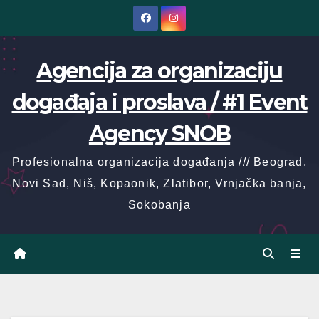
Skip
to
content
Agencija za organizaciju
događaja i proslava / #1 Event
Agency SNOB
Profesionalna organizacija događanja /// Beograd,
Novi Sad, Niš, Kopaonik, Zlatibor, Vrnjačka banja,
Sokobanja