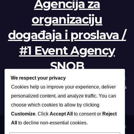
Agencija za
organizaciju
događaja i proslava /
#1 Event Agency
SNOB
We respect your privacy
Profesionalna organizacija događanja /// Beograd, Novi
Cookies help us improve your experience, deliver
Sad, Niš, Kopaonik, Zlatibor, Vrnjačka banja, Sokobanja
personalized content, and analyze traffic. You can
choose which cookies to allow by clicking
Customize
. Click
Accept All
to consent or
Reject
All
to decline non-essential cookies.
Proudly powered by WordPress
|
Theme: Max News by
Themeansar
.