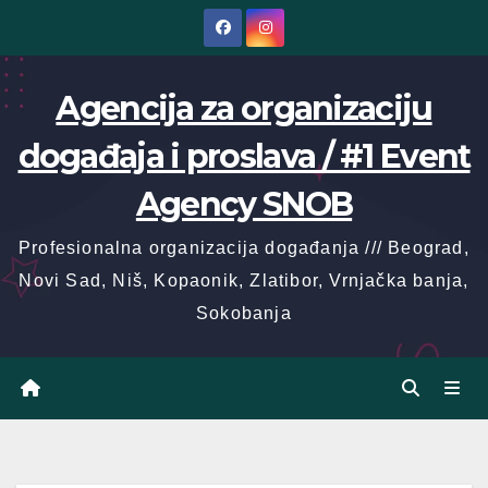
Skip
to
content
Agencija za organizaciju
događaja i proslava / #1 Event
Agency SNOB
Profesionalna organizacija događanja /// Beograd,
Novi Sad, Niš, Kopaonik, Zlatibor, Vrnjačka banja,
Sokobanja