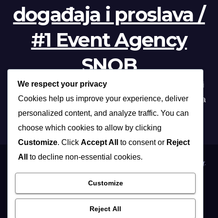
događaja i proslava /
#1 Event Agency
SNOB
We respect your privacy
Profesionalna organizacija događanja /// Beograd, Novi
Cookies help us improve your experience, deliver
Sad, Niš, Kopaonik, Zlatibor, Vrnjačka banja, Sokobanja
personalized content, and analyze traffic. You can
choose which cookies to allow by clicking
Customize
. Click
Accept All
to consent or
Reject
All
to decline non-essential cookies.
Proudly powered by WordPress
|
Theme: Max News by
Themeansar
.
Customize
Home
Organizacija poslovnih događaja
Organizacija privatnih proslava
Osoblje i …
Vidite i …
Reject All