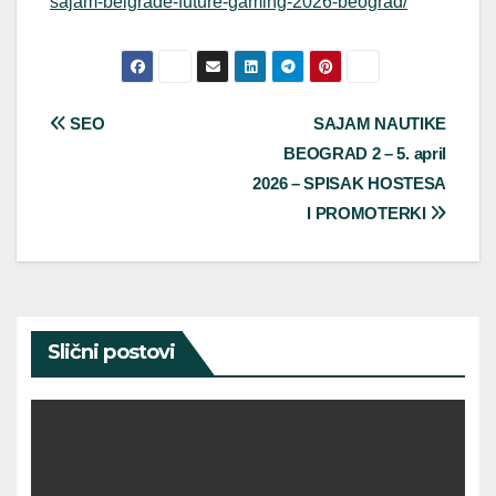
sajam-belgrade-future-gaming-2026-beograd/
Post
SEO
SAJAM NAUTIKE
BEOGRAD 2 – 5. april
navigation
2026 – SPISAK HOSTESA
I PROMOTERKI
Slični postovi