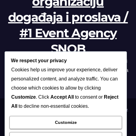
organizaciju
događaja i proslava /
#1 Event Agency
SNOB
We respect your privacy
Profesionalna organizacija događanja /// Beograd, Novi
Cookies help us improve your experience, deliver
Sad, Niš, Kopaonik, Zlatibor, Vrnjačka banja, Sokobanja
personalized content, and analyze traffic. You can
choose which cookies to allow by clicking
Customize
. Click
Accept All
to consent or
Reject
All
to decline non-essential cookies.
Proudly powered by WordPress
|
Theme: Max News by
Themeansar
.
Customize
Home
Organizacija poslovnih događaja