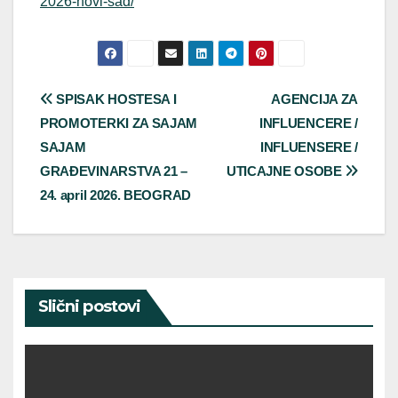
2026-novi-sad/
Post
SPISAK HOSTESA I
AGENCIJA ZA
PROMOTERKI ZA SAJAM
INFLUENCERE /
navigation
SAJAM
INFLUENSERE /
GRAĐEVINARSTVA 21 –
UTICAJNE OSOBE
24. april 2026. BEOGRAD
Slični postovi