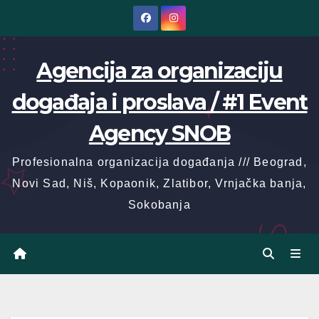
Skip
to
content
Agencija za organizaciju
događaja i proslava / #1 Event
Agency SNOB
Profesionalna organizacija događanja /// Beograd,
Novi Sad, Niš, Kopaonik, Zlatibor, Vrnjačka banja,
Sokobanja