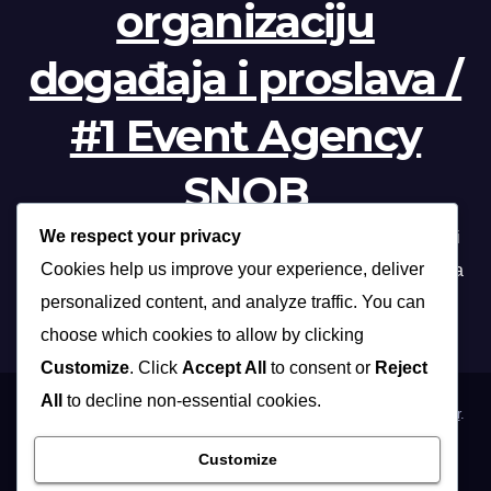
organizaciju
događaja i proslava /
#1 Event Agency
SNOB
We respect your privacy
Profesionalna organizacija događanja /// Beograd, Novi
Cookies help us improve your experience, deliver
Sad, Niš, Kopaonik, Zlatibor, Vrnjačka banja, Sokobanja
personalized content, and analyze traffic. You can
choose which cookies to allow by clicking
Customize
. Click
Accept All
to consent or
Reject
All
to decline non-essential cookies.
Proudly powered by WordPress
|
Theme: Max News by
Themeansar
.
Customize
Home
Organizacija poslovnih događaja