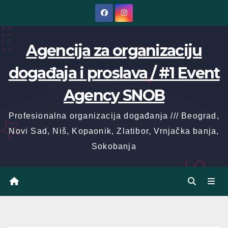
Skip
to
content
Agencija za organizaciju
događaja i proslava / #1 Event
Agency SNOB
Profesionalna organizacija događanja /// Beograd,
Novi Sad, Niš, Kopaonik, Zlatibor, Vrnjačka banja,
Sokobanja