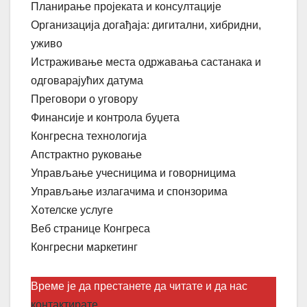
Планирање пројеката и консултације
Организација догађаја: дигитални, хибридни,
уживо
Истраживање места одржавања састанака и
одговарајућих датума
Преговори о уговору
Финансије и контрола буџета
Конгресна технологија
Апстрактно руковање
Управљање учесницима и говорницима
Управљање излагачима и спонзорима
Хотелске услуге
Веб странице Конгреса
Конгресни маркетинг
Време је да престанете да читате и да нас
контактирате
.