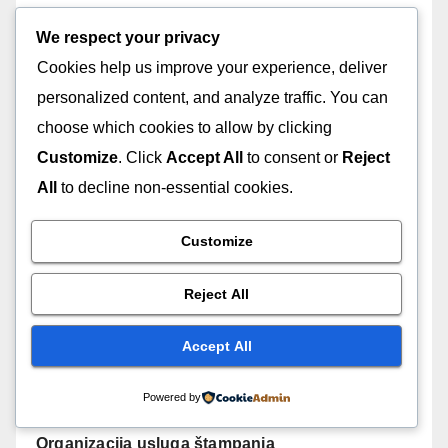
Organizacija usluga dekoracija
We respect your privacy
Cookies help us improve your experience, deliver
Organizacija usluga hostesa
personalized content, and analyze traffic. You can
Organizacija usluga keteringa
choose which cookies to allow by clicking
Customize
. Click
Accept All
to consent or
Reject
Organizacija usluga konobarica
All
to decline non-essential cookies.
Organizacija usluga muzičara
Customize
Organizacija usluga obezbeđenja
Reject All
Organizacija usluga prevodilaca
Accept All
Organizacija usluga promoterki
Powered by
Organizacija usluga štampanja