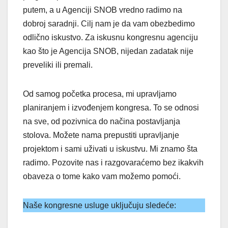
putem, a u Agenciji SNOB vredno radimo na
dobroj saradnji. Cilj nam je da vam obezbedimo
odlično iskustvo. Za iskusnu kongresnu agenciju
kao što je Agencija SNOB, nijedan zadatak nije
preveliki ili premali.
Od samog početka procesa, mi upravljamo
planiranjem i izvođenjem kongresa. To se odnosi
na sve, od pozivnica do načina postavljanja
stolova. Možete nama prepustiti upravljanje
projektom i sami uživati u iskustvu. Mi znamo šta
radimo. Pozovite nas i razgovaraćemo bez ikakvih
obaveza o tome kako vam možemo pomoći.
Naše kongresne usluge uključuju sledeće: