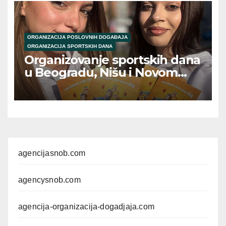
ORGANIZACIJA POSLOVNIH DOGAĐAJA
ORGANIZACIJA SPORTSKIH DANA
Organizovanje sportskih dana
u Beogradu, Nišu i Novom
Sadu / Organizing
corporate/team sports days
agencijasnob.com
agencysnob.com
agencija-organizacija-dogadjaja.com