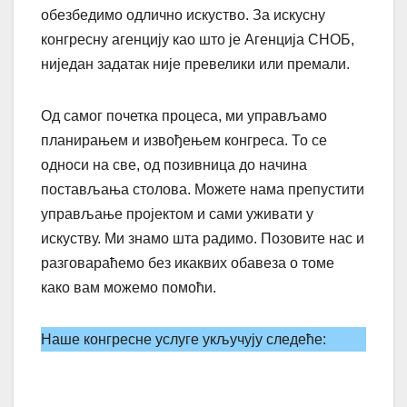
обезбедимо одлично искуство. За искусну
конгресну агенцију као што је Агенција СНОБ,
ниједан задатак није превелики или премали.
Од самог почетка процеса, ми управљамо
планирањем и извођењем конгреса. То се
односи на све, од позивница до начина
постављања столова. Можете нама препустити
управљање пројектом и сами уживати у
искуству. Ми знамо шта радимо. Позовите нас и
разговараћемо без икаквих обавеза о томе
како вам можемо помоћи.
Наше конгресне услуге укључују следеће: