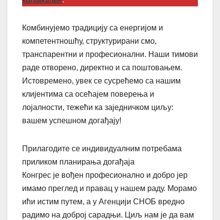
Комбинујемо традицију са енергијом и
компетентношћу, структурирани смо,
транспарентни и професионални. Наши тимови
раде отворено, директно и са поштовањем.
Истовремено, увек се сусрећемо са нашим
клијентима са осећајем поверења и
лојалности, тежећи ка заједничком циљу:
вашем успешном догађају!
Прилагодите се индивидуалним потребама
приликом планирања догађаја
Конгрес је вођен професионално и добро јер
имамо преглед и правац у нашем раду. Морамо
ићи истим путем, а у Агенцији СНОБ вредно
радимо на доброј сарадњи. Циљ нам је да вам