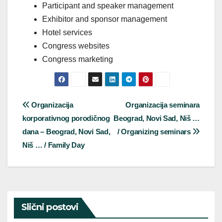
Participant and speaker management
Exhibitor and sponsor management
Hotel services
Congress websites
Congress marketing
Post
Organizacija
Organizacija seminara
korporativnog porodičnog
Beograd, Novi Sad, Niš …
navigation
dana – Beograd, Novi Sad,
/ Organizing seminars
Niš … / Family Day
Slični postovi