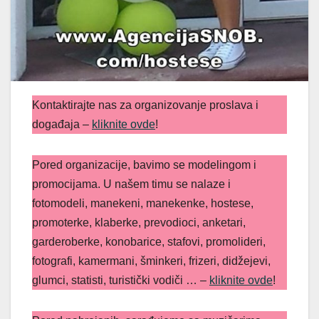
Kontaktirajte nas za organizovanje proslava i
događaja –
kliknite ovde
!
Pored organizacije, bavimo se modelingom i
promocijama. U našem timu se nalaze i
fotomodeli, manekeni, manekenke, hostese,
promoterke, klaberke, prevodioci, anketari,
garderoberke, konobarice, stafovi, promolideri,
fotografi, kamermani, šminkeri, frizeri, didžejevi,
glumci, statisti, turistički vodiči … –
kliknite ovde
!