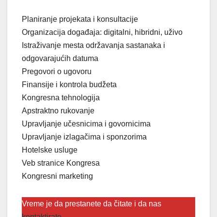
Planiranje projekata i konsultacije
Organizacija događaja: digitalni, hibridni, uživo
Istraživanje mesta održavanja sastanaka i
odgovarajućih datuma
Pregovori o ugovoru
Finansije i kontrola budžeta
Kongresna tehnologija
Apstraktno rukovanje
Upravljanje učesnicima i govornicima
Upravljanje izlagačima i sponzorima
Hotelske usluge
Veb stranice Kongresa
Kongresni marketing
Vreme je da prestanete da čitate i da nas
kontaktirate
.