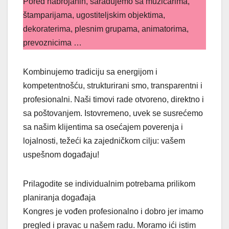
Pored nabrojanih, sarađujemo sa muzičarima,
štamparijama, ugostiteljskim objektima,
dekoraterima, plesnim grupama, animatorima,
prevoznicima …
Kombinujemo tradiciju sa energijom i
kompetentnošću, strukturirani smo, transparentni i
profesionalni. Naši timovi rade otvoreno, direktno i
sa poštovanjem. Istovremeno, uvek se susrećemo
sa našim klijentima sa osećajem poverenja i
lojalnosti, težeći ka zajedničkom cilju: vašem
uspešnom događaju!
Prilagodite se individualnim potrebama prilikom
planiranja događaja
Kongres je vođen profesionalno i dobro jer imamo
pregled i pravac u našem radu. Moramo ići istim