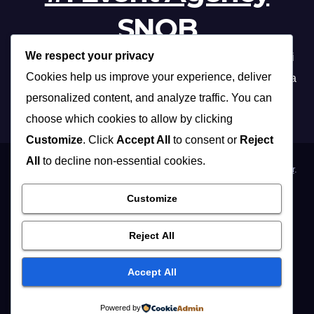
SNOB
We respect your privacy
Profesionalna organizacija događanja /// Beograd, Novi
Cookies help us improve your experience, deliver
Sad, Niš, Kopaonik, Zlatibor, Vrnjačka banja, Sokobanja
personalized content, and analyze traffic. You can
choose which cookies to allow by clicking
Customize
. Click
Accept All
to consent or
Reject
All
to decline non-essential cookies.
Proudly powered by WordPress
|
Theme: Max News by
Themeansar
.
Customize
Home
Organizacija poslovnih događaja
Organizacija privatnih proslava
Osoblje i …
Vidite i …
Reject All
Muzičari i dj-evi
Hostese
Fotografisanje
Accept All
REFERENCE / KLIJENTI
KONTAKT / IMPRESSUM
English
Powered by
Русский
Foto Studio
EXPO 2027
Vesti
OGLASI
BLOG