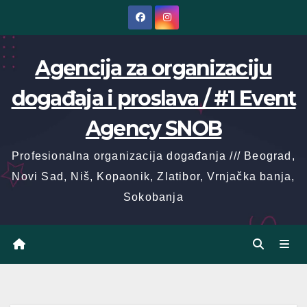
Skip
to
content
Agencija za organizaciju
događaja i proslava / #1 Event
Agency SNOB
Profesionalna organizacija događanja /// Beograd,
Novi Sad, Niš, Kopaonik, Zlatibor, Vrnjačka banja,
Sokobanja