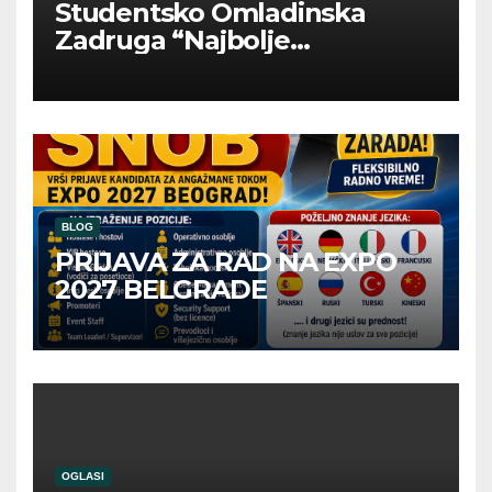
Studentsko Omladinska
Zadruga “Najbolje
Kompanije“
BLOG
PRIJAVA ZA RAD NA EXPO
2027 BELGRADE
OGLASI