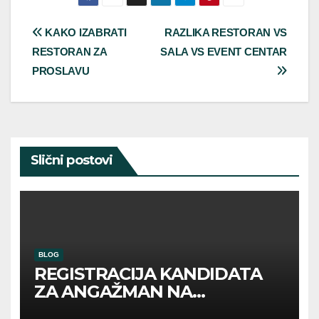
Post
KAKO IZABRATI
RAZLIKA RESTORAN VS
RESTORAN ZA
SALA VS EVENT CENTAR
navigation
PROSLAVU
Slični postovi
BLOG
REGISTRACIJA KANDIDATA
ZA ANGAŽMAN NA
INOSTRANIM PAVILJONIMA