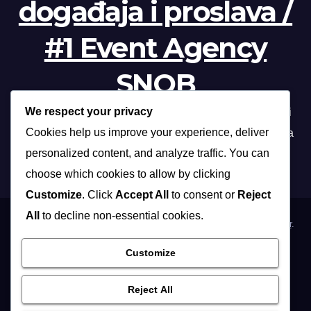
događaja i proslava /
#1 Event Agency
SNOB
We respect your privacy
Profesionalna organizacija događanja /// Beograd, Novi
Cookies help us improve your experience, deliver
Sad, Niš, Kopaonik, Zlatibor, Vrnjačka banja, Sokobanja
personalized content, and analyze traffic. You can
choose which cookies to allow by clicking
Customize
. Click
Accept All
to consent or
Reject
All
to decline non-essential cookies.
Proudly powered by WordPress
|
Theme: Max News by
Themeansar
.
Customize
Home
Organizacija poslovnih događaja
Organizacija privatnih proslava
Osoblje i …
Vidite i …
Reject All