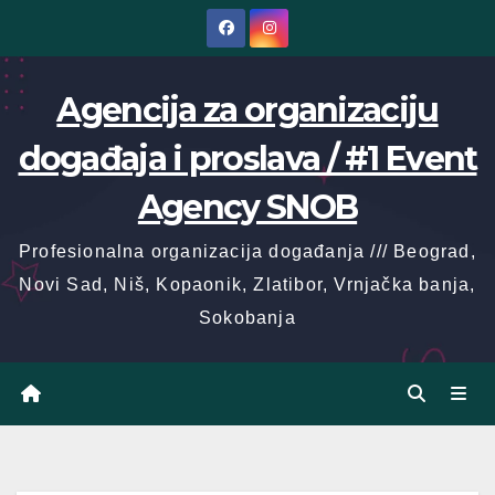
Skip
to
content
Agencija za organizaciju
događaja i proslava / #1 Event
Agency SNOB
Profesionalna organizacija događanja /// Beograd,
Novi Sad, Niš, Kopaonik, Zlatibor, Vrnjačka banja,
Sokobanja