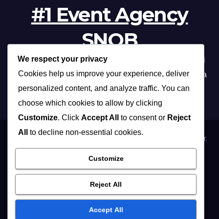
#1 Event Agency
SNOB
We respect your privacy
Profesionalna organizacija događanja /// Beograd, Novi
Cookies help us improve your experience, deliver
Sad, Niš, Kopaonik, Zlatibor, Vrnjačka banja, Sokobanja
personalized content, and analyze traffic. You can
choose which cookies to allow by clicking
Customize
. Click
Accept All
to consent or
Reject
All
to decline non-essential cookies.
Proudly powered by WordPress
|
Theme: Max News by
Themeansar
.
Customize
Home
Organizacija poslovnih događaja
Organizacija privatnih proslava
Osoblje i …
Vidite i …
Reject All
Muzičari i dj-evi
Hostese
Fotografisanje
Accept All
REFERENCE / KLIJENTI
KONTAKT / IMPRESSUM
English