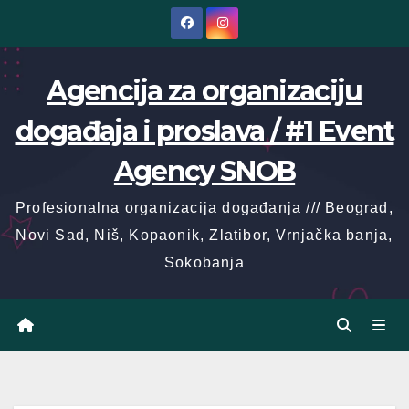
Skip
to
content
Agencija za organizaciju
događaja i proslava / #1 Event
Agency SNOB
Profesionalna organizacija događanja /// Beograd,
Novi Sad, Niš, Kopaonik, Zlatibor, Vrnjačka banja,
Sokobanja