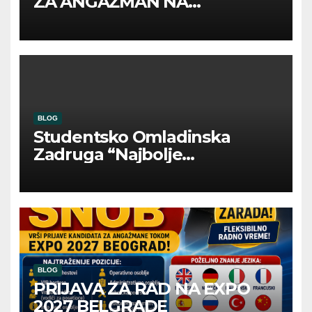
ZA ANGAŽMAN NA
INOSTRANIM PAVILJONIMA
BLOG
Studentsko Omladinska
Zadruga “Najbolje
Kompanije“
BLOG
PRIJAVA ZA RAD NA EXPO
2027 BELGRADE