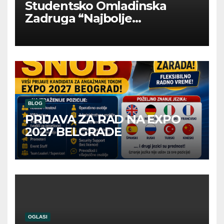
Studentsko Omladinska
Zadruga “Najbolje
Kompanije“
BLOG
PRIJAVA ZA RAD NA EXPO
2027 BELGRADE
OGLASI