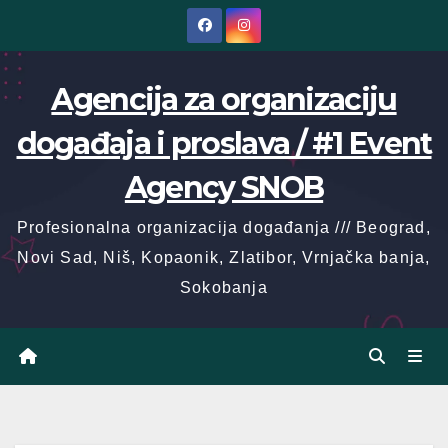
Skip
to
content
Agencija za organizaciju
događaja i proslava / #1 Event
Agency SNOB
Profesionalna organizacija događanja /// Beograd,
Novi Sad, Niš, Kopaonik, Zlatibor, Vrnjačka banja,
Sokobanja