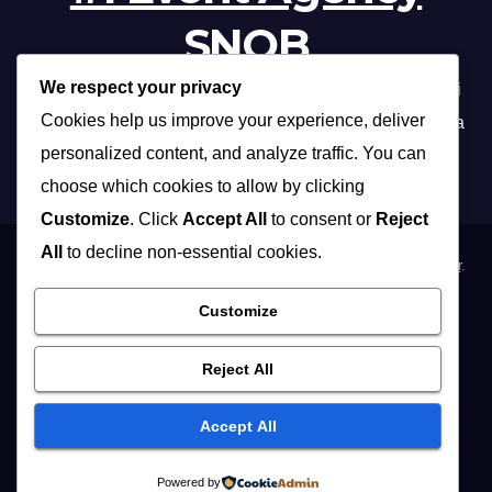
SNOB
We respect your privacy
Profesionalna organizacija događanja /// Beograd, Novi
Cookies help us improve your experience, deliver
Sad, Niš, Kopaonik, Zlatibor, Vrnjačka banja, Sokobanja
personalized content, and analyze traffic. You can
choose which cookies to allow by clicking
Customize
. Click
Accept All
to consent or
Reject
All
to decline non-essential cookies.
Proudly powered by WordPress
|
Theme: Max News by
Themeansar
.
Customize
Home
Organizacija poslovnih događaja
Organizacija privatnih proslava
Osoblje i …
Vidite i …
Reject All
Muzičari i dj-evi
Hostese
Fotografisanje
Accept All
REFERENCE / KLIJENTI
KONTAKT / IMPRESSUM
English
Powered by
Русский
Foto Studio
EXPO 2027
Vesti
OGLASI
BLOG