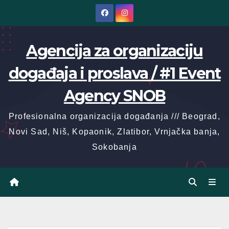
Skip
to
content
Agencija za organizaciju
događaja i proslava / #1 Event
Agency SNOB
Profesionalna organizacija događanja /// Beograd,
Novi Sad, Niš, Kopaonik, Zlatibor, Vrnjačka banja,
Sokobanja