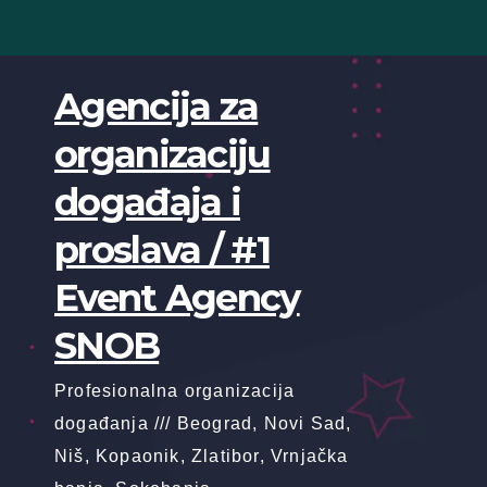
Skip
to
content
Agencija za
organizaciju
događaja i
proslava / #1
Event Agency
SNOB
Profesionalna organizacija
događanja /// Beograd, Novi Sad,
Niš, Kopaonik, Zlatibor, Vrnjačka