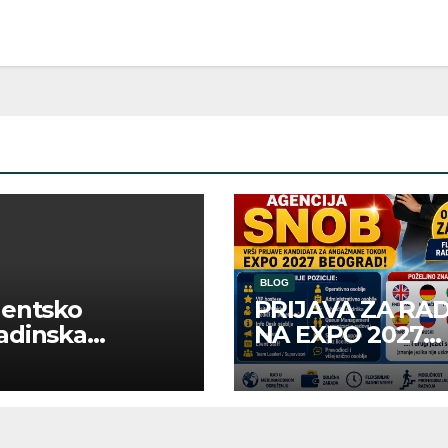
BLOG
dentsko
PRIJAVA ZA RA
adinska
NA EXPO 2027
uga “Najbolje
BELGRADE
panije“