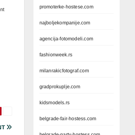
promoterke-hostese.com
nt
najboljekompanije.com
agencija-fotomodeli.com
fashionweek.rs
milanrakicfotograf.com
gradprokuplje.com
kidsmodels.rs
belgrade-fair-hostess.com
NT
belgrade-party-hostess.com