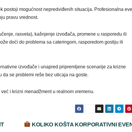
vek postoji mogućnost nepredviđenih situacija. Profesionalna eve
ju pravu vrednost.
učenje, rasveta), kašnjenje izvođača, promene u rasporedu ili
ože doći do problema sa cateringom, rasporedom gostiju ili
nativne izvođače i unapred pripremljene scenarije za krizne
u da se problemi reše bez uticaja na goste.
a, već i krizni menadžment u realnom vremenu.
NT
KOLIKO KOŠTA KORPORATIVNI EVE