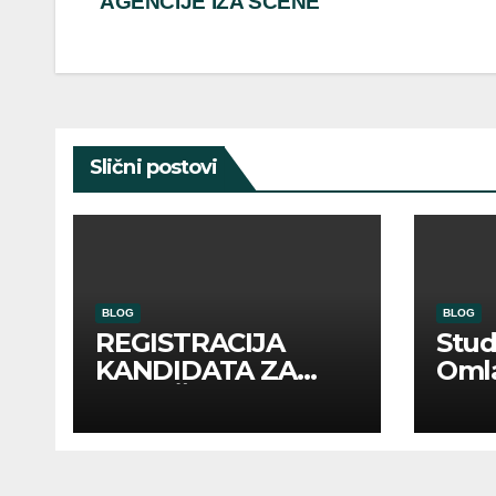
AGENCIJE IZA SCENE
navigation
Slični postovi
BLOG
BLOG
REGISTRACIJA
Stu
KANDIDATA ZA
Oml
ANGAŽMAN NA
Zadr
INOSTRANIM
Kom
PAVILJONIMA