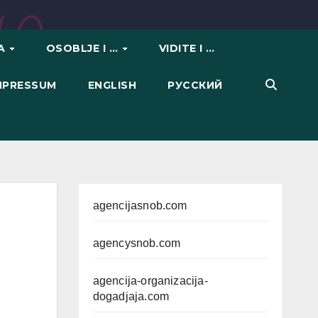
VA
OSOBLJE I …
VIDITE I …
IMPRESSUM
ENGLISH
РУССКИЙ
agencijasnob.com
agencysnob.com
agencija-organizacija-
dogadjaja.com