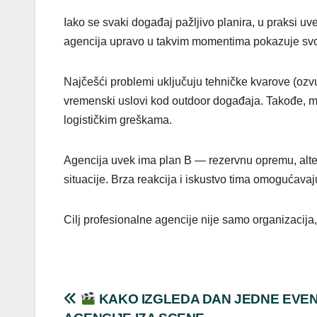
Iako se svaki događaj pažljivo planira, u praksi u
agencija upravo u takvim momentima pokazuje svo
Najčešći problemi uključuju tehničke kvarove (ozv
vremenski uslovi kod outdoor događaja. Takođe, m
logističkim greškama.
Agencija uvek ima plan B — rezervnu opremu, alter
situacije. Brza reakcija i iskustvo tima omogućavaj
Cilj profesionalne agencije nije samo organizacij
Post
KAKO IZGLEDA DAN JEDNE EVE