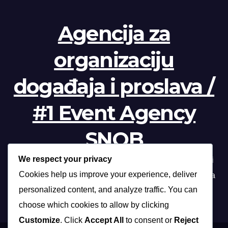
Agencija za
organizaciju
događaja i proslava /
#1 Event Agency
SNOB
We respect your privacy
Profesionalna organizacija događanja /// Beograd, Novi
Cookies help us improve your experience, deliver
Sad, Niš, Kopaonik, Zlatibor, Vrnjačka banja, Sokobanja
personalized content, and analyze traffic. You can
choose which cookies to allow by clicking
Customize
. Click
Accept All
to consent or
Reject