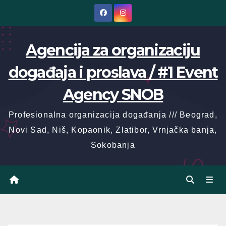
Skip
to
content
Agencija za organizaciju
događaja i proslava / #1 Event
Agency SNOB
Profesionalna organizacija događanja /// Beograd,
Novi Sad, Niš, Kopaonik, Zlatibor, Vrnjačka banja,
Sokobanja