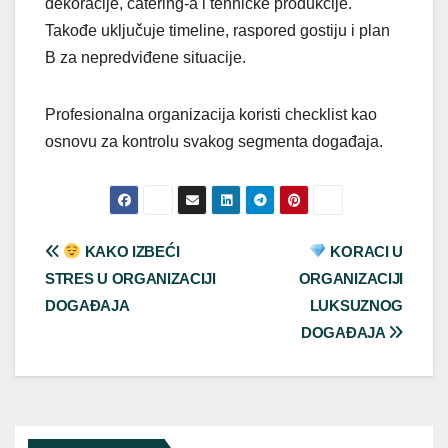
dekoracije, catering-a i tehničke produkcije.
Takođe uključuje timeline, raspored gostiju i plan
B za nepredviđene situacije.
Profesionalna organizacija koristi checklist kao
osnovu za kontrolu svakog segmenta događaja.
Post
KAKO IZBEĆI
KORACI U
STRES U ORGANIZACIJI
ORGANIZACIJI
navigation
DOGAĐAJA
LUKSUZNOG
DOGAĐAJA