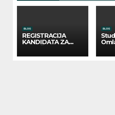
BLOG
BLOG
REGISTRACIJA
Stu
KANDIDATA ZA
Oml
ANGAŽMAN NA
Zadr
INOSTRANIM
Kom
PAVILJONIMA