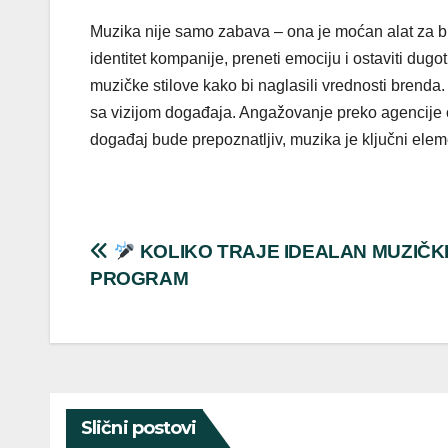
Muzika nije samo zabava – ona je moćan alat za b
identitet kompanije, preneti emociju i ostaviti dugo
muzičke stilove kako bi naglasili vrednosti brenda.
sa vizijom događaja. Angažovanje preko agencije o
događaj bude prepoznatljiv, muzika je ključni elem
Post
KOLIKO TRAJE IDEALAN MUZIČK
PROGRAM
navigation
Slični postovi