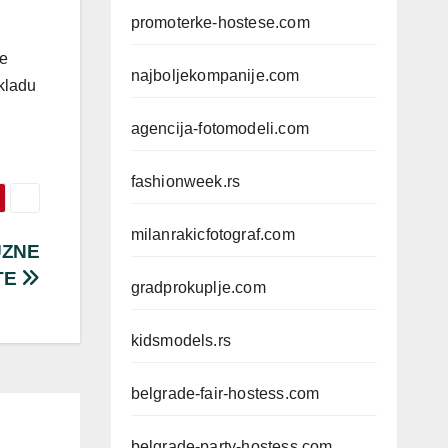
promoterke-hostese.com
ne
najboljekompanije.com
skladu
agencija-fotomodeli.com
fashionweek.rs
milanrakicfotograf.com
UZNE
TE
gradprokuplje.com
kidsmodels.rs
belgrade-fair-hostess.com
belgrade-party-hostess.com