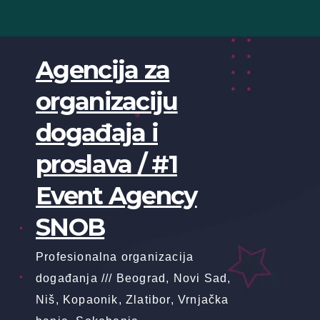
Skip
to
content
Agencija za
organizaciju
događaja i
proslava / #1
Event Agency
SNOB
Profesionalna organizacija
događanja /// Beograd, Novi Sad,
Niš, Kopaonik, Zlatibor, Vrnjačka