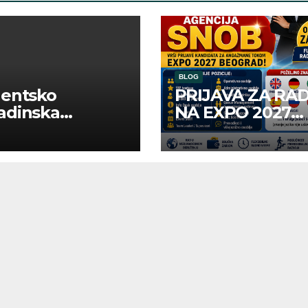
BLOG
dentsko
PRIJAVA ZA RA
adinska
NA EXPO 2027
uga “Najbolje
BELGRADE
panije“