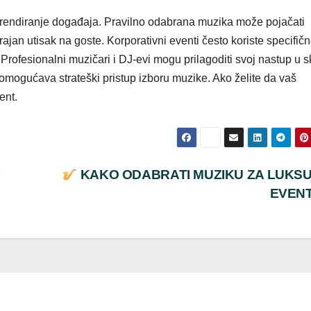
rendiranje događaja. Pravilno odabrana muzika može pojačati
trajan utisak na goste. Korporativni eventi često koriste specifič
 Profesionalni muzičari i DJ-evi mogu prilagoditi svoj nastup u 
mogućava strateški pristup izboru muzike. Ako želite da vaš
ent.
I
KAKO ODABRATI MUZIKU ZA LUKS
EVEN