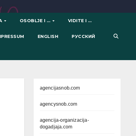
VA
OSOBLJE I …
VIDITE I …
IMPRESSUM
ENGLISH
РУССКИЙ
agencijasnob.com
agencysnob.com
agencija-organizacija-
dogadjaja.com