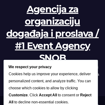
Agencija za
organizaciju
događaja i proslava /
#1 Event Agency
SNOB
We respect your privacy
Profesionalna organizacija događanja /// Beograd, Novi
Cookies help us improve your experience, deliver
Sad, Niš, Kopaonik, Zlatibor, Vrnjačka banja, Sokobanja
personalized content, and analyze traffic. You can
choose which cookies to allow by clicking
Customize
. Click
Accept All
to consent or
Reject
All
to decline non-essential cookies.
Proudly powered by WordPress
|
Theme: Max News by
Themeansar
.