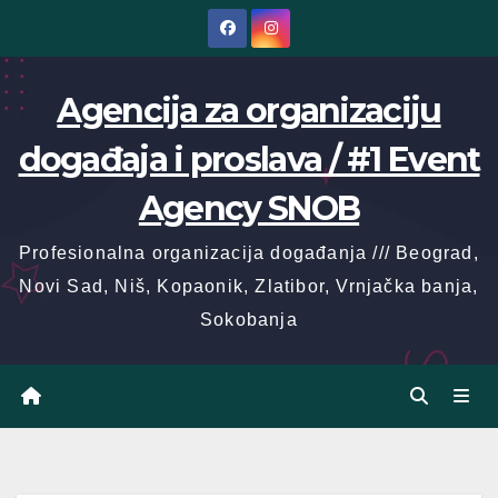
Skip
to
content
Agencija za organizaciju
događaja i proslava / #1 Event
Agency SNOB
Profesionalna organizacija događanja /// Beograd,
Novi Sad, Niš, Kopaonik, Zlatibor, Vrnjačka banja,
Sokobanja