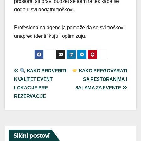
prostora, ali pravi budžet se formira tek kada se
dodaju svi dodatni troškovi.
Profesionalna agencija pomaže da se svi troškovi
unapred identifikuju i optimizuju.
Post
KAKO PROVERITI
KAKO PREGOVARATI
KVALITET EVENT
SA RESTORANIMA I
navigation
LOKACIJE PRE
SALAMA ZA EVENTE
REZERVACIJE
Slični postovi