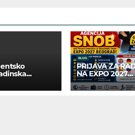
BLOG
dentsko
PRIJAVA ZA RA
adinska
NA EXPO 2027
uga “Najbolje
BELGRADE
panije“