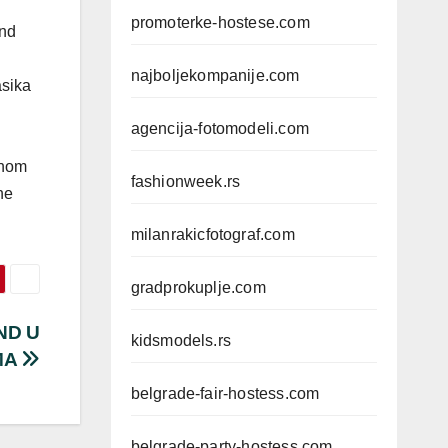
promoterke-hostese.com
end
najboljekompanije.com
asika
agencija-fotomodeli.com
lnom
fashionweek.rs
ne
milanrakicfotograf.com
gradprokuplje.com
ND U
kidsmodels.rs
MA
belgrade-fair-hostess.com
belgrade-party-hostess.com