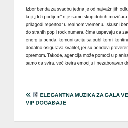
Izbor benda za svadbu jedna je od najvažnijih odl
koji „drži podijum“ nije samo skup dobrih muzičara –
prilagodi repertoar u realnom vremenu. Iskusni be
do stranih pop i rock numera, čime uspevaju da zado
energiju benda, komunikaciju sa publikom i konti
dodatno osigurava kvalitet, jer su bendovi provere
opremom. Takođe, agencija može pomoći u planiran
samo da svira, već kreira emociju i nezaboravan do
Post
ELEGANTNA MUZIKA ZA GALA VEČ
VIP DOGAĐAJE
navigation