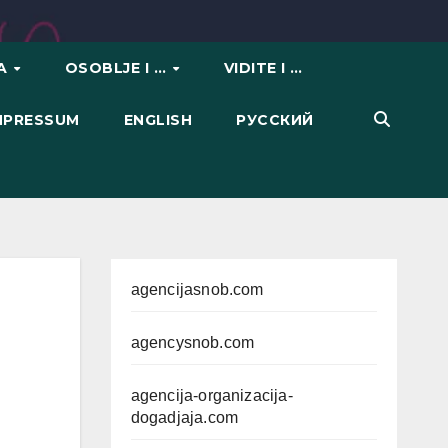
VA
OSOBLJE I …
VIDITE I …
IMPRESSUM
ENGLISH
РУССКИЙ
agencijasnob.com
agencysnob.com
agencija-organizacija-
dogadjaja.com