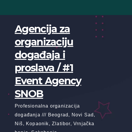
Skip
to
content
Agencija za
organizaciju
događaja i
proslava / #1
Event Agency
SNOB
Profesionalna organizacija
događanja /// Beograd, Novi Sad,
Niš, Kopaonik, Zlatibor, Vrnjačka