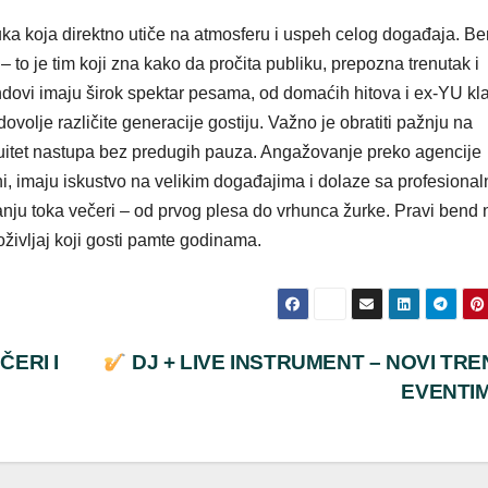
uka koja direktno utiče na atmosferu i uspeh celog događaja. B
 to je tim koji zna kako da pročita publiku, prepozna trenutak i
ndovi imaju širok spektar pesama, od domaćih hitova i ex-YU kl
volje različite generacije gostiju. Važno je obratiti pažnju na
nuitet nastupa bez predugih pauza. Angažovanje preko agencije
ni, imaju iskustvo na velikim događajima i dolaze sa profesiona
ju toka večeri – od prvog plesa do vrhunca žurke. Pravi bend 
življaj koji gosti pamte godinama.
ERI I
DJ + LIVE INSTRUMENT – NOVI TRE
EVENTI