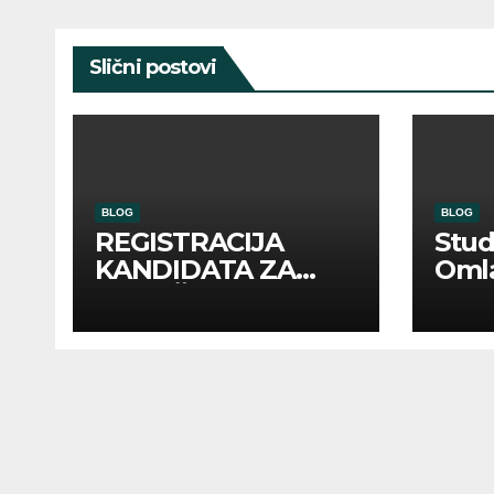
Slični postovi
BLOG
BLOG
REGISTRACIJA
Stu
KANDIDATA ZA
Oml
ANGAŽMAN NA
Zadr
INOSTRANIM
Kom
PAVILJONIMA