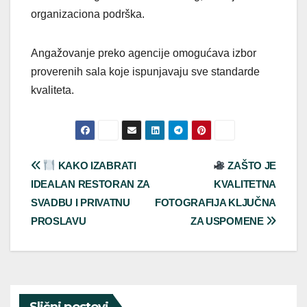
organizaciona podrška.
Angažovanje preko agencije omogućava izbor
proverenih sala koje ispunjavaju sve standarde
kvaliteta.
Post
KAKO IZABRATI
ZAŠTO JE
IDEALAN RESTORAN ZA
KVALITETNA
navigation
SVADBU I PRIVATNU
FOTOGRAFIJA KLJUČNA
PROSLAVU
ZA USPOMENE
Slični postovi