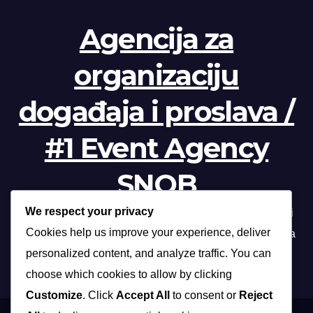
Agencija za
organizaciju
događaja i proslava /
#1 Event Agency
SNOB
We respect your privacy
Profesionalna organizacija događanja /// Beograd, Novi
Cookies help us improve your experience, deliver
Sad, Niš, Kopaonik, Zlatibor, Vrnjačka banja, Sokobanja
personalized content, and analyze traffic. You can
choose which cookies to allow by clicking
Customize
. Click
Accept All
to consent or
Reject