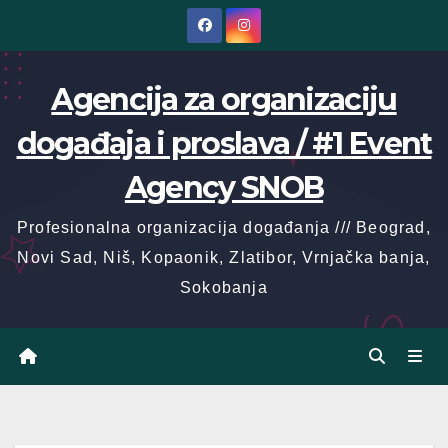
Skip
to
content
Agencija za organizaciju
događaja i proslava / #1 Event
Agency SNOB
Profesionalna organizacija događanja /// Beograd,
Novi Sad, Niš, Kopaonik, Zlatibor, Vrnjačka banja,
Sokobanja