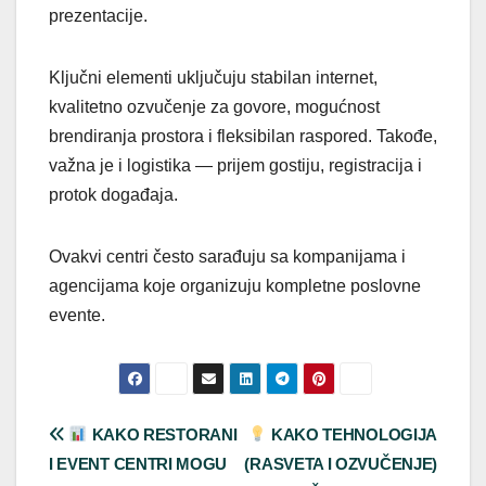
prezentacije.
Ključni elementi uključuju stabilan internet,
kvalitetno ozvučenje za govore, mogućnost
brendiranja prostora i fleksibilan raspored. Takođe,
važna je i logistika — prijem gostiju, registracija i
protok događaja.
Ovakvi centri često sarađuju sa kompanijama i
agencijama koje organizuju kompletne poslovne
evente.
Post
KAKO RESTORANI
KAKO TEHNOLOGIJA
I EVENT CENTRI MOGU
(RASVETA I OZVUČENJE)
navigation