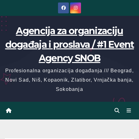
Skip
to
content
Agencija za organizaciju
događaja i proslava / #1 Event
Agency SNOB
Profesionalna organizacija događanja /// Beograd,
Novi Sad, Niš, Kopaonik, Zlatibor, Vrnjačka banja,
Sokobanja