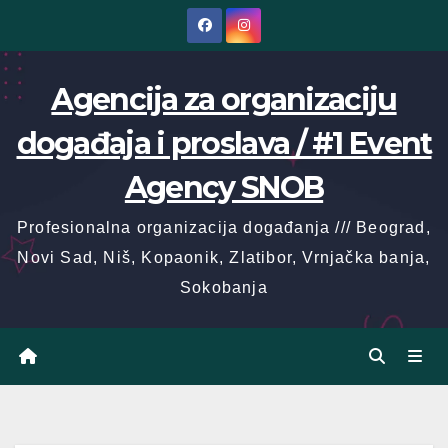
Skip
to
content
Agencija za organizaciju
događaja i proslava / #1 Event
Agency SNOB
Profesionalna organizacija događanja /// Beograd,
Novi Sad, Niš, Kopaonik, Zlatibor, Vrnjačka banja,
Sokobanja