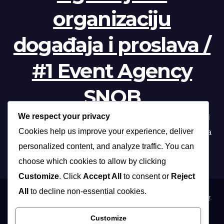
organizaciju
događaja i proslava /
#1 Event Agency
SNOB
We respect your privacy
Profesionalna organizacija događanja /// Beograd, Novi
Cookies help us improve your experience, deliver
Sad, Niš, Kopaonik, Zlatibor, Vrnjačka banja, Sokobanja
personalized content, and analyze traffic. You can
choose which cookies to allow by clicking
Customize
. Click
Accept All
to consent or
Reject
All
to decline non-essential cookies.
Proudly powered by WordPress
|
Theme: Max News by
Themeansar
.
Customize
Home
Organizacija poslovnih događaja