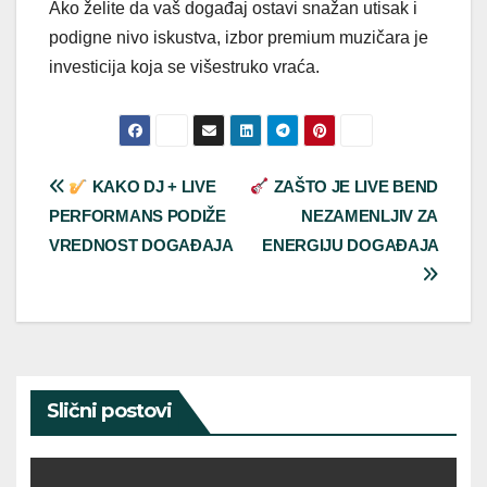
Ako želite da vaš događaj ostavi snažan utisak i
podigne nivo iskustva, izbor premium muzičara je
investicija koja se višestruko vraća.
Post
KAKO DJ + LIVE
ZAŠTO JE LIVE BEND
PERFORMANS PODIŽE
NEZAMENLJIV ZA
navigation
VREDNOST DOGAĐAJA
ENERGIJU DOGAĐAJA
Slični postovi