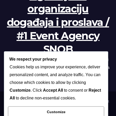
organizaciju
događaja i proslava /
#1 Event Agency
SNOB
We respect your privacy
Profesionalna organizacija događanja /// Beograd, Novi
Cookies help us improve your experience, deliver
Sad, Niš, Kopaonik, Zlatibor, Vrnjačka banja, Sokobanja
personalized content, and analyze traffic. You can
choose which cookies to allow by clicking
Customize
. Click
Accept All
to consent or
Reject
All
to decline non-essential cookies.
Proudly powered by WordPress
|
Theme: Max News by
Themeansar
.
Customize
Home
Organizacija poslovnih događaja