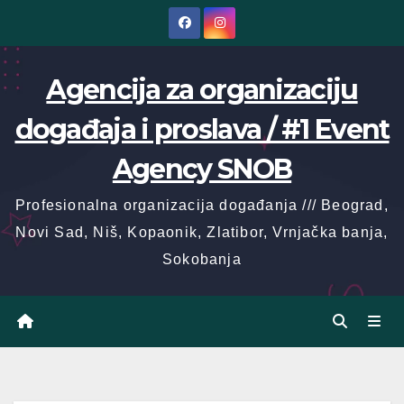
Skip
to
content
Agencija za organizaciju
događaja i proslava / #1 Event
Agency SNOB
Profesionalna organizacija događanja /// Beograd,
Novi Sad, Niš, Kopaonik, Zlatibor, Vrnjačka banja,
Sokobanja