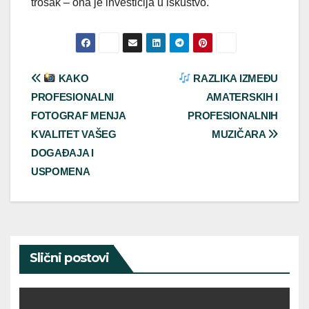
trošak – ona je investicija u iskustvo.
Post
KAKO
RAZLIKA IZMEĐU
PROFESIONALNI
AMATERSKIH I
navigation
FOTOGRAF MENJA
PROFESIONALNIH
KVALITET VAŠEG
MUZIČARA
DOGAĐAJA I
USPOMENA
Slični postovi