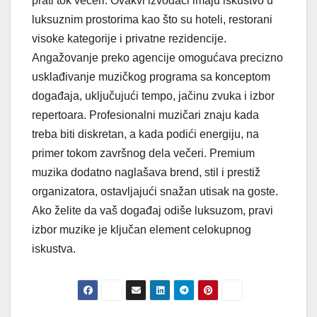
prati tok večeri. Ovakvi izvođači imaju iskustvo u
luksuznim prostorima kao što su hoteli, restorani
visoke kategorije i privatne rezidencije.
Angažovanje preko agencije omogućava precizno
usklađivanje muzičkog programa sa konceptom
događaja, uključujući tempo, jačinu zvuka i izbor
repertoara. Profesionalni muzičari znaju kada
treba biti diskretan, a kada podići energiju, na
primer tokom završnog dela večeri. Premium
muzika dodatno naglašava brend, stil i prestiž
organizatora, ostavljajući snažan utisak na goste.
Ako želite da vaš događaj odiše luksuzom, pravi
izbor muzike je ključan element celokupnog
iskustva.