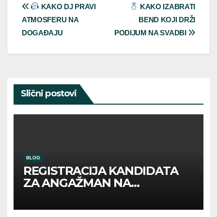
Post
KAKO DJ PRAVI
KAKO IZABRATI
ATMOSFERU NA
BEND KOJI DRŽI
navigation
DOGAĐAJU
PODIJUM NA SVADBI
Slični postovi
BLOG
REGISTRACIJA KANDIDATA
ZA ANGAŽMAN NA
INOSTRANIM PAVILJONIMA