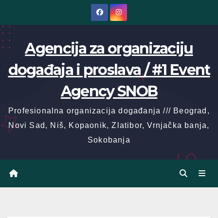
Skip
to
content
Agencija za organizaciju
događaja i proslava / #1 Event
Agency SNOB
Profesionalna organizacija događanja /// Beograd,
Novi Sad, Niš, Kopaonik, Zlatibor, Vrnjačka banja,
Sokobanja