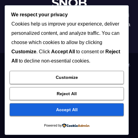
SNOB
We respect your privacy
Profesionalna organizacija događanja /// Beograd, Novi
Cookies help us improve your experience, deliver
Sad, Niš, Kopaonik, Zlatibor, Vrnjačka banja, Sokobanja
personalized content, and analyze traffic. You can
choose which cookies to allow by clicking
Customize
. Click
Accept All
to consent or
Reject
All
to decline non-essential cookies.
Proudly powered by WordPress
|
Theme: Max News by
Themeansar
.
Customize
Home
Organizacija poslovnih događaja
Organizacija privatnih proslava
Osoblje i …
Vidite i …
Reject All
Muzičari i dj-evi
Hostese
Fotografisanje
Accept All
REFERENCE / KLIJENTI
KONTAKT / IMPRESSUM
English
Powered by
Русский
Foto Studio
EXPO 2027
Vesti
OGLASI
BLOG