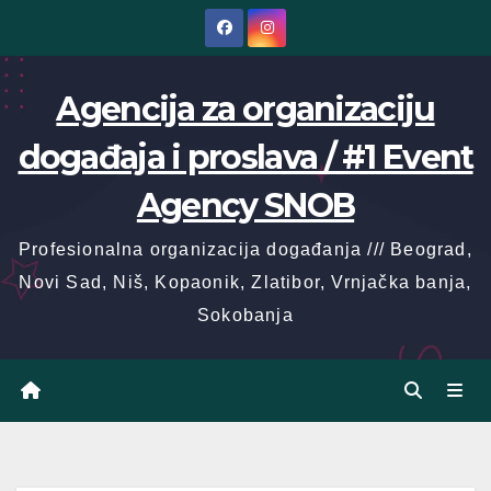
Skip
to
content
Agencija za organizaciju
događaja i proslava / #1 Event
Agency SNOB
Profesionalna organizacija događanja /// Beograd,
Novi Sad, Niš, Kopaonik, Zlatibor, Vrnjačka banja,
Sokobanja