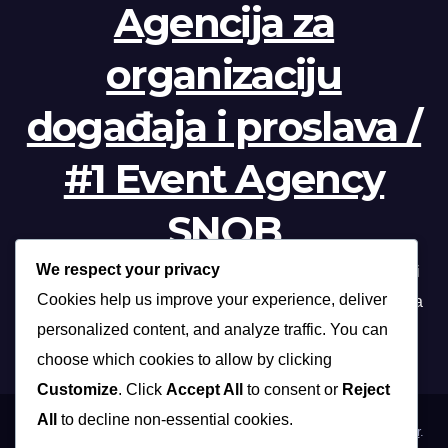
Agencija za
organizaciju
događaja i proslava /
#1 Event Agency
SNOB
We respect your privacy
Profesionalna organizacija događanja /// Beograd, Novi
Cookies help us improve your experience, deliver
Sad, Niš, Kopaonik, Zlatibor, Vrnjačka banja, Sokobanja
personalized content, and analyze traffic. You can
choose which cookies to allow by clicking
Customize
. Click
Accept All
to consent or
Reject
All
to decline non-essential cookies.
Proudly powered by WordPress
|
Theme: Max News by
Themeansar
.