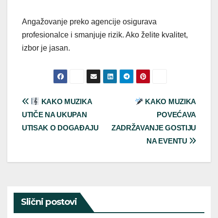
Angažovanje preko agencije osigurava
profesionalce i smanjuje rizik. Ako želite kvalitet,
izbor je jasan.
Post
KAKO MUZIKA
KAKO MUZIKA
UTIČE NA UKUPAN
POVEĆAVA
navigation
UTISAK O DOGAĐAJU
ZADRŽAVANJE GOSTIJU
NA EVENTU
Slični postovi