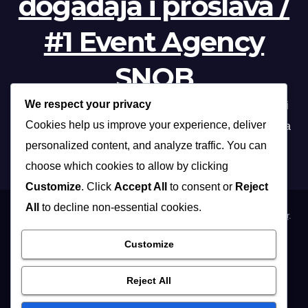
događaja i proslava /
#1 Event Agency
SNOB
We respect your privacy
Profesionalna organizacija događanja /// Beograd, Novi
Cookies help us improve your experience, deliver
Sad, Niš, Kopaonik, Zlatibor, Vrnjačka banja, Sokobanja
personalized content, and analyze traffic. You can
choose which cookies to allow by clicking
Customize
. Click
Accept All
to consent or
Reject
All
to decline non-essential cookies.
Proudly powered by WordPress
|
Theme: Max News by
Themeansar
.
Customize
Home
Organizacija poslovnih događaja
Organizacija privatnih proslava
Osoblje i …
Vidite i …
Reject All
Muzičari i dj-evi
Hostese
Fotografisanje