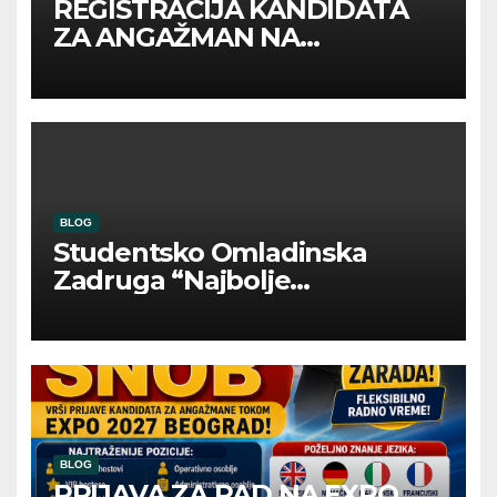
REGISTRACIJA KANDIDATA
ZA ANGAŽMAN NA
INOSTRANIM PAVILJONIMA
BLOG
Studentsko Omladinska
Zadruga “Najbolje
Kompanije“
BLOG
PRIJAVA ZA RAD NA EXPO