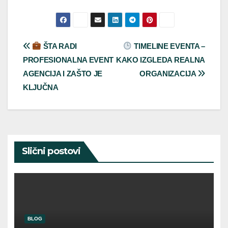
Post
ŠTA RADI
TIMELINE EVENTA –
PROFESIONALNA EVENT
KAKO IZGLEDA REALNA
navigation
AGENCIJA I ZAŠTO JE
ORGANIZACIJA
KLJUČNA
Slični postovi
BLOG