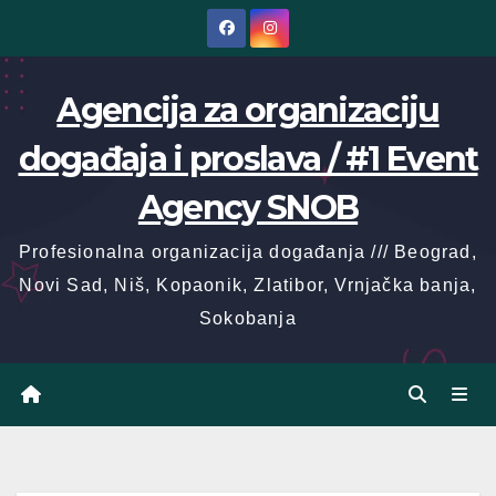
Skip
to
content
Agencija za organizaciju
događaja i proslava / #1 Event
Agency SNOB
Profesionalna organizacija događanja /// Beograd,
Novi Sad, Niš, Kopaonik, Zlatibor, Vrnjačka banja,
Sokobanja