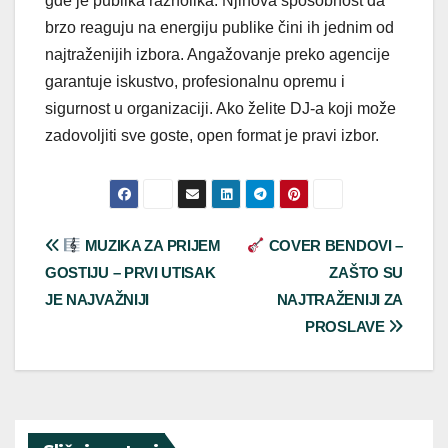
gde je publika raznolika. Njihova sposobnost da
brzo reaguju na energiju publike čini ih jednim od
najtraženijih izbora. Angažovanje preko agencije
garantuje iskustvo, profesionalnu opremu i
sigurnost u organizaciji. Ako želite DJ-a koji može
zadovoljiti sve goste, open format je pravi izbor.
Post
MUZIKA ZA PRIJEM
COVER BENDOVI –
GOSTIJU – PRVI UTISAK
ZAŠTO SU
navigation
JE NAJVAŽNIJI
NAJTRAŽENIJI ZA
PROSLAVE