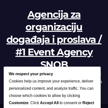
Agencija za
organizaciju
događaja i proslava /
#1 Event Agency
SNOB
We respect your privacy
Profesionalna organizacija događanja /// Beograd, Novi
Cookies help us improve your experience, deliver
Sad, Niš, Kopaonik, Zlatibor, Vrnjačka banja, Sokobanja
personalized content, and analyze traffic. You can
choose which cookies to allow by clicking
Customize
. Click
Accept All
to consent or
Reject