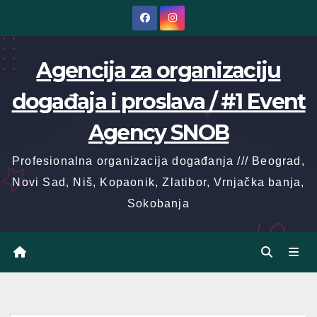
Skip
to
content
Agencija za organizaciju
događaja i proslava / #1 Event
Agency SNOB
Profesionalna organizacija događanja /// Beograd,
Novi Sad, Niš, Kopaonik, Zlatibor, Vrnjačka banja,
Sokobanja