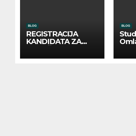
BLOG
BLOG
REGISTRACIJA
Stu
KANDIDATA ZA
Oml
ANGAŽMAN NA
Zadr
INOSTRANIM
Kom
PAVILJONIMA