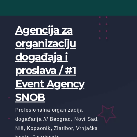
Skip
to
content
Agencija za
organizaciju
događaja i
proslava / #1
Event Agency
SNOB
Profesionalna organizacija
događanja /// Beograd, Novi Sad,
Niš, Kopaonik, Zlatibor, Vrnjačka