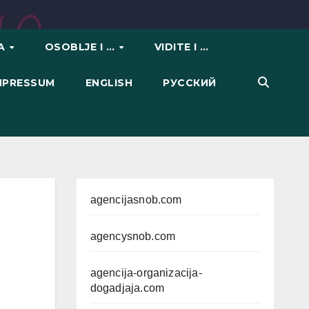
VA
OSOBLJE I …
VIDITE I …
IMPRESSUM
ENGLISH
РУССКИЙ
agencijasnob.com
agencysnob.com
agencija-organizacija-
dogadjaja.com