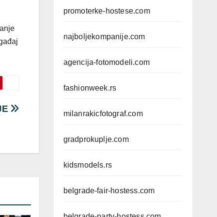
promoterke-hostese.com
vanje
najboljekompanije.com
ogađaj
agencija-fotomodeli.com
fashionweek.rs
JE
milanrakicfotograf.com
gradprokuplje.com
kidsmodels.rs
belgrade-fair-hostess.com
belgrade-party-hostess.com