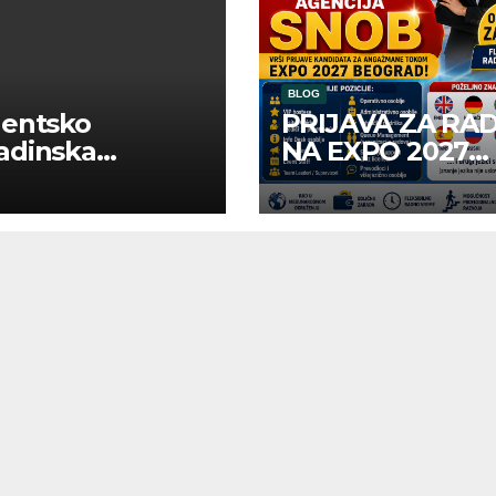
BLOG
dentsko
PRIJAVA ZA RA
adinska
NA EXPO 2027
uga “Najbolje
BELGRADE
panije“