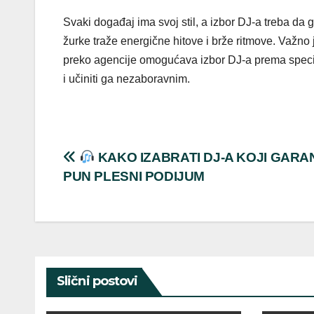
Svaki događaj ima svoj stil, a izbor DJ-a treba da g
žurke traže energične hitove i brže ritmove. Važno
preko agencije omogućava izbor DJ-a prema specif
i učiniti ga nezaboravnim.
Post
KAKO IZABRATI DJ-A KOJI GARA
PUN PLESNI PODIJUM
navigation
Slični postovi