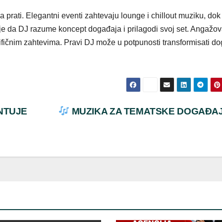
a prati. Elegantni eventi zahtevaju lounge i chillout muziku, dok
 je da DJ razume koncept događaja i prilagodi svoj set. Angažo
ičnim zahtevima. Pravi DJ može u potpunosti transformisati d
NTUJE
MUZIKA ZA TEMATSKE DOGAĐA