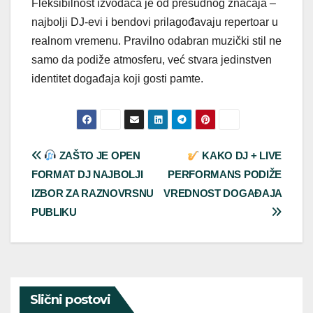
Fleksibilnost izvođača je od presudnog značaja –
najbolji DJ-evi i bendovi prilagođavaju repertoar u
realnom vremenu. Pravilno odabran muzički stil ne
samo da podiže atmosferu, već stvara jedinstven
identitet događaja koji gosti pamte.
Post
ZAŠTO JE OPEN
KAKO DJ + LIVE
FORMAT DJ NAJBOLJI
PERFORMANS PODIŽE
navigation
IZBOR ZA RAZNOVRSNU
VREDNOST DOGAĐAJA
PUBLIKU
Slični postovi