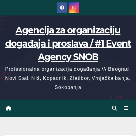
Skip
to
content
Agencija za organizaciju
događaja i proslava / #1 Event
Agency SNOB
Profesionalna organizacija događanja /// Beograd,
Novi Sad, Niš, Kopaonik, Zlatibor, Vrnjačka banja,
Sokobanja