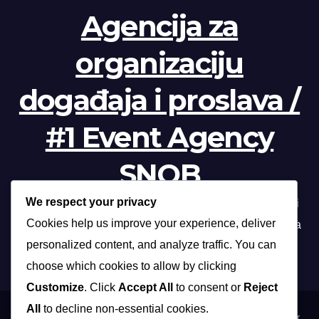
Agencija za
organizaciju
događaja i proslava /
#1 Event Agency
SNOB
We respect your privacy
Profesionalna organizacija događanja /// Beograd, Novi
Cookies help us improve your experience, deliver
Sad, Niš, Kopaonik, Zlatibor, Vrnjačka banja, Sokobanja
personalized content, and analyze traffic. You can
choose which cookies to allow by clicking
Customize
. Click
Accept All
to consent or
Reject
All
to decline non-essential cookies.
Proudly powered by WordPress
|
Theme: Max News by
Themeansar
.