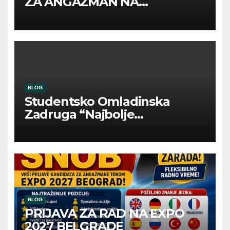
ZA ANGAŽMAN NA
INOSTRANIM PAVILJONIMA
BLOG
Studentsko Omladinska
Zadruga “Najbolje
Kompanije“
BLOG
PRIJAVA ZA RAD NA EXPO
2027 BELGRADE