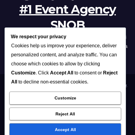
#1 Event Agency
SNOB
We respect your privacy
Profesionalna organizacija događanja /// Beograd, Novi
Cookies help us improve your experience, deliver
Sad, Niš, Kopaonik, Zlatibor, Vrnjačka banja, Sokobanja
personalized content, and analyze traffic. You can
choose which cookies to allow by clicking
Customize
. Click
Accept All
to consent or
Reject
All
to decline non-essential cookies.
Proudly powered by WordPress
|
Theme: Max News by
Themeansar
.
Customize
Home
Organizacija poslovnih događaja
Organizacija privatnih proslava
Osoblje i …
Vidite i …
Reject All
Muzičari i dj-evi
Hostese
Fotografisanje
Accept All