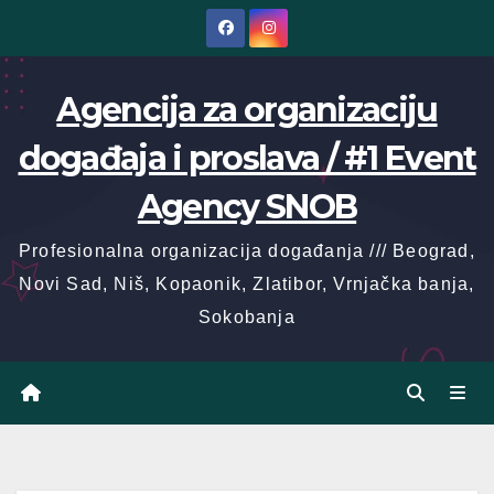
Skip
to
content
Agencija za organizaciju
događaja i proslava / #1 Event
Agency SNOB
Profesionalna organizacija događanja /// Beograd,
Novi Sad, Niš, Kopaonik, Zlatibor, Vrnjačka banja,
Sokobanja