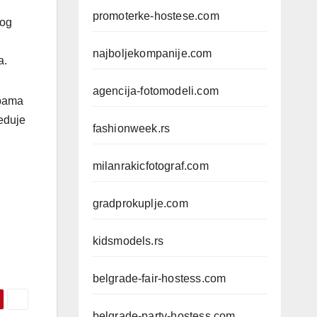
promoterke-hostese.com
nog
najboljekompanije.com
a.
agencija-fotomodeli.com
ebama
eduje
fashionweek.rs
milanrakicfotograf.com
gradprokuplje.com
kidsmodels.rs
belgrade-fair-hostess.com
belgrade-party-hostess.com