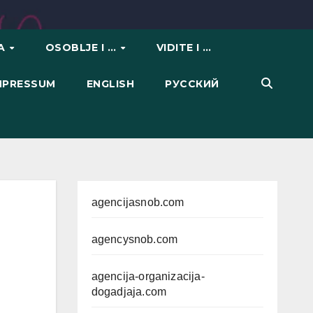
VA
OSOBLJE I …
VIDITE I …
IMPRESSUM
ENGLISH
РУССКИЙ
agencijasnob.com
agencysnob.com
agencija-organizacija-
dogadjaja.com