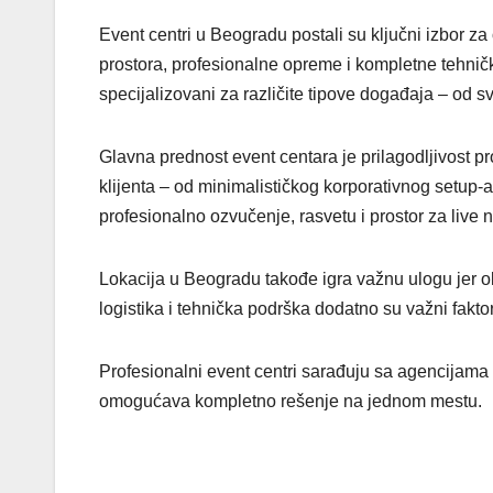
Event centri u Beogradu postali su ključni izbor z
prostora, profesionalne opreme i kompletne tehničk
specijalizovani za različite tipove događaja – od s
Glavna prednost event centara je prilagodljivost 
klijenta – od minimalističkog korporativnog setup
profesionalno ozvučenje, rasvetu i prostor za live 
Lokacija u Beogradu takođe igra važnu ulogu jer o
logistika i tehnička podrška dodatno su važni faktori
Profesionalni event centri sarađuju sa agencijama
omogućava kompletno rešenje na jednom mestu.