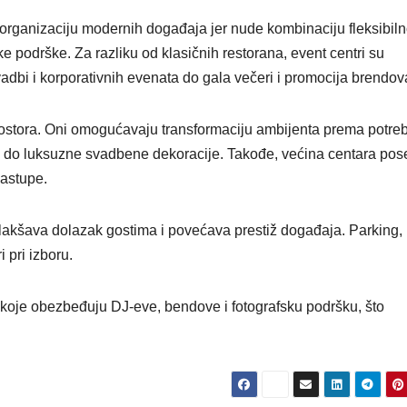
a organizaciju modernih događaja jer nude kombinaciju fleksibil
e podrške. Za razliku od klasičnih restorana, event centri su
vadbi i korporativnih evenata do gala večeri i promocija brendov
prostora. Oni omogućavaju transformaciju ambijenta prema potr
-a do luksuzne svadbene dekoracije. Takođe, većina centara pos
nastupe.
lakšava dolazak gostima i povećava prestiž događaja. Parking,
 pri izboru.
 koje obezbeđuju DJ-eve, bendove i fotografsku podršku, što