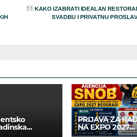
KAKO IZABRATI IDEALAN RESTORA
KIH
SVADBU I PRIVATNU PROSLA
BLOG
dentsko
PRIJAVA ZA RA
adinska
NA EXPO 2027
uga “Najbolje
BELGRADE