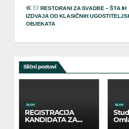
Post
RESTORANI ZA SVADBE – ŠTA IH
IZDVAJA OD KLASIČNIH UGOSTITELJS
navigation
OBJEKATA
Slični postovi
BLOG
BLOG
REGISTRACIJA
Stu
KANDIDATA ZA
Oml
ANGAŽMAN NA
Zadr