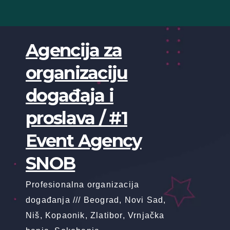
Skip
to
content
Agencija za
organizaciju
događaja i
proslava / #1
Event Agency
SNOB
Profesionalna organizacija
događanja /// Beograd, Novi Sad,
Niš, Kopaonik, Zlatibor, Vrnjačka